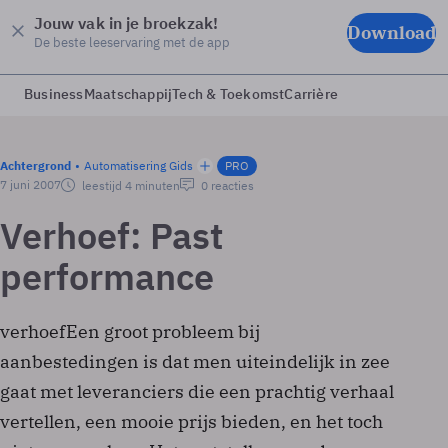
Jouw vak in je broekzak!
Download
De beste leeservaring met de app
Business
Maatschappij
Tech & Toekomst
Carrière
Achtergrond
Automatisering Gids
PRO
7 juni 2007
leestijd 4 minuten
0 reacties
Verhoef: Past
performance
verhoefEen groot probleem bij
aanbestedingen is dat men uiteindelijk in zee
gaat met leveranciers die een prachtig verhaal
vertellen, een mooie prijs bieden, en het toch