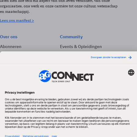
laten zien hoe tech elk aspect van ons leven verandert, van onze
organisaties, ons werk en onze carrière tot onze cultuur, wetenschap
en maatschappij.
Lees ons manifest >
Over ons
Community
Abonneren
Events & Opleidingen
Adverteren
Nieuwsbrieven
Contact
Vacatures
Colofon
Whitepapers
Onze app
Privacyinstellingen
Volg ons
Redactionele partner