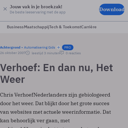
Jouw vak in je broekzak!
Download
De beste leeservaring met de app
Business
Maatschappij
Tech & Toekomst
Carrière
Achtergrond
Automatisering Gids
PRO
26 oktober 2007
leestijd 3 minuten
0 reacties
Verhoef: En dan nu, Het
Weer
Chris VerhoefNederlanders zijn gebiologeerd
door het weer. Dat blijkt door het grote succes
van websites met actuele weerinformatie. Dat
kan behoorlijk ver gaan, met