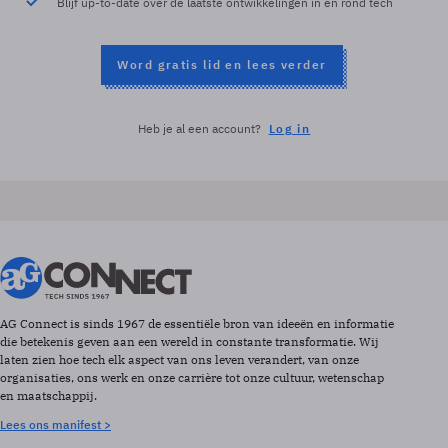
Blijf up-to-date over de laatste ontwikkelingen in en rond tech
Word gratis lid en lees verder
Heb je al een account?
Log in
AG Connect is sinds 1967 de essentiële bron van ideeën en informatie
die betekenis geven aan een wereld in constante transformatie. Wij
laten zien hoe tech elk aspect van ons leven verandert, van onze
organisaties, ons werk en onze carrière tot onze cultuur, wetenschap
en maatschappij.
Lees ons manifest >