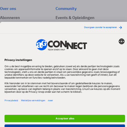
Over ons
Community
Abonneren
Events & Opleidingen
Adverteren
Nieuwsbrieven
Contact
Vacatures
Colofon
Whitepapers
Onze app
Privacyinstellingen
Volg ons
Redactionele partner
Algemene Voorwaarden & Copyrights
Privacy & Cookies