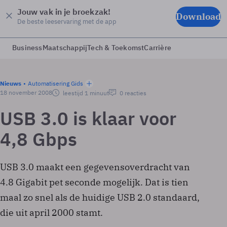
Jouw vak in je broekzak!
Download
De beste leeservaring met de app
Business
Maatschappij
Tech & Toekomst
Carrière
Nieuws
Automatisering Gids
18 november 2008
leestijd 1 minuut
0 reacties
USB 3.0 is klaar voor
4,8 Gbps
USB 3.0 maakt een gegevensoverdracht van
4.8 Gigabit pet seconde mogelijk. Dat is tien
maal zo snel als de huidige USB 2.0 standaard,
die uit april 2000 stamt.