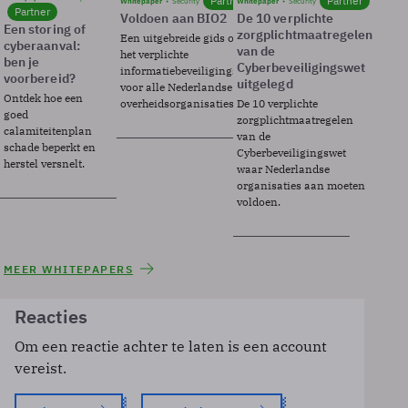
Partner
Partner
Whitepaper
Security
Whitepaper
Security
Partner
Voldoen aan BIO2
De 10 verplichte
Een storing of
zorgplichtmaatregelen
Een uitgebreide gids over BIO2,
cyberaanval:
van de
het verplichte
ben je
Cyberbeveiligingswet
informatiebeveiligingsframework
voorbereid?
uitgelegd
voor alle Nederlandse
Ontdek hoe een
overheidsorganisaties.
De 10 verplichte
goed
zorgplichtmaatregelen
calamiteitenplan
van de
schade beperkt en
Cyberbeveiligingswet
herstel versnelt.
waar Nederlandse
organisaties aan moeten
voldoen.
MEER WHITEPAPERS
Reacties
Om een reactie achter te laten is een account
vereist.