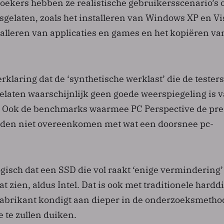
oekers hebben ze realistische gebruikersscenario’s 
sgelaten, zoals het installeren van Windows XP en Vi
talleren van applicaties en games en het kopiëren va
verklaring dat de ‘synthetische werklast’ die de tester
elaten waarschijnlijk geen goede weerspiegeling is 
. Ook de benchmarks waarmee PC Perspective de pre
uden niet overeenkomen met wat een doorsnee pc-
.
ogisch dat een SSD die vol raakt ‘enige vermindering’
t zien, aldus Intel. Dat is ook met traditionele hardd
pfabrikant kondigt aan dieper in de onderzoeksmetho
 te zullen duiken.