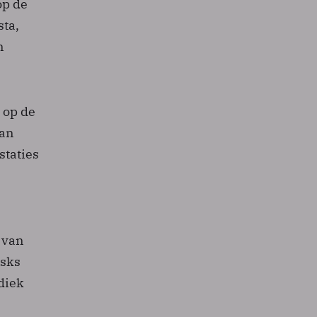
op de
sta,
n
s op de
van
staties
 van
isks
diek