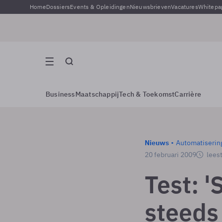
Home
Dossiers
Events & Opleidingen
Nieuwsbrieven
Vacatures
Whitepa
Business
Maatschappij
Tech & Toekomst
Carrière
Nieuws
Automatiserin
20 februari 2009
leest
Test: '
steeds 