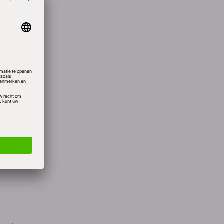
eheugen
mmand
omen
 MLC