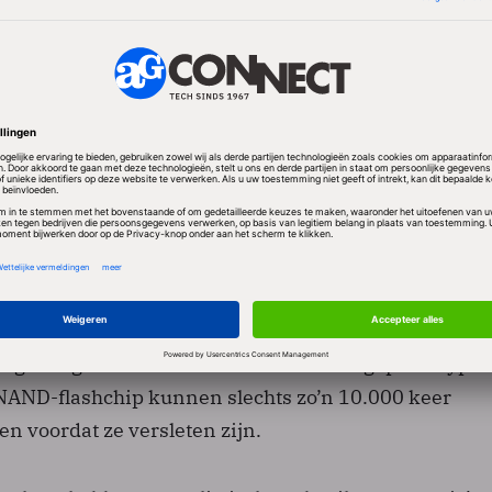
dviseren de testers om een SSD nooit zelf te
erder moet de gebruiker applicaties vermijden die
 maken van tijdelijke bestanden, lukraak kleine
hrijven (zoals BitTorrent) en veelvuldig data van g
keerd verplaatsen (‘swappen’).
 op dat dankzij speciale besturingslogica (Native Co
een effectieve toegangstijd heeft van slechts 0,085
 is een uitgekiend systeem ingebouwd om te voork
ar dezelfde fysieke locatie op de disk worden
 geheugencellen van het door Intel toegepaste type
) NAND-flashchip kunnen slechts zo’n 10.000 keer
n voordat ze versleten zijn.