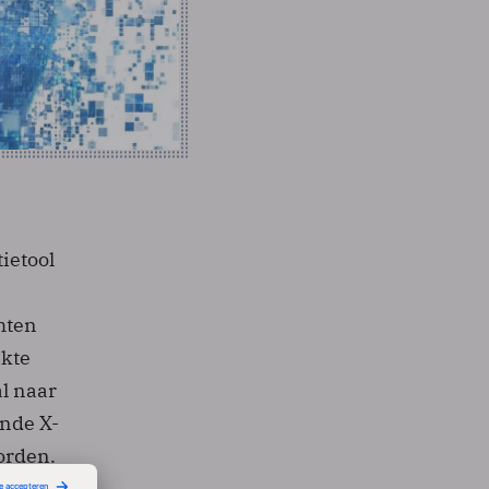
ietool
hten
ikte
l naar
nde X-
orden.