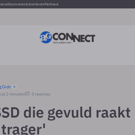
pers
Abonneren
Adverteren
Partners
g Gids
ijd 2 minuten
0 reacties
SSD die gevuld raakt
trager'