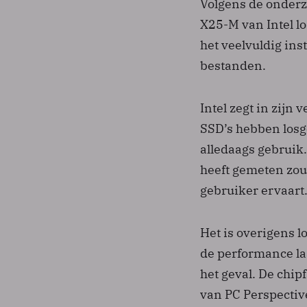
Volgens de onderz
X25-M van Intel lo
het veelvuldig ins
bestanden.
Intel zegt in zijn 
SSD’s hebben losg
alledaags gebruik
heeft gemeten zo
gebruiker ervaart
Het is overigens l
de performance laa
het geval. De chi
van PC Perspective