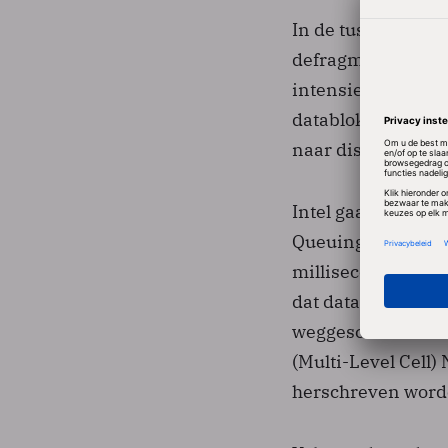
In de tussentijd a
defragmenteren. V
intensief gebruik
datablokken wegsc
naar disk en omge
Intel gaat er prat
Queuing) de X25-M 
milliseconde. Ook
dat data steeds na
weggeschreven. De
(Multi-Level Cell
herschreven worde