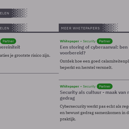
ELEN
ELEN
MEER WHITEPAPERS
Partner
Whitepaper
Security
Partner
ereiniteit
Een storing of cyberaanval: ben 
voorbereid?
ies je grootste risico zijn.
Ontdek hoe een goed calamiteitenp
beperkt en herstel versnelt.
Whitepaper
Security
Partner
Security als cultuur - maak van
gedrag
Cybersecurity werkt pas echt als reg
en bewust gedrag samenkomen in de
praktijk.