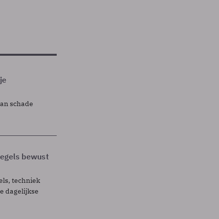
je
lan schade
 regels bewust
els, techniek
 dagelijkse