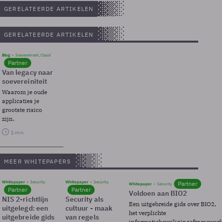
GERELATEERDE ARTIKELEN
GERELATEERDE ARTIKELEN
Blog
Soevereinteit, Cloud
Partner
Van legacy naar
soevereiniteit
Waarom je oude
applicaties je
grootste risico
zijn.
1 min
MEER WHITEPAPERS
Whitepaper
Security
Whitepaper
Security
Partner
Whitepaper
Security
Partner
Partner
Voldoen aan BIO2
NIS 2-richtlijn
Security als
Een uitgebreide gids over BIO2,
uitgelegd: een
cultuur - maak
het verplichte
uitgebreide gids
van regels
informatiebeveiligingsframewor