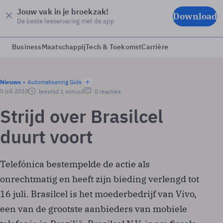
Jouw vak in je broekzak!
Download
De beste leeservaring met de app
Business
Maatschappij
Tech & Toekomst
Carrière
Nieuws
Automatisering Gids
5 juli 2010
leestijd 1 minuut
0 reacties
Strijd over Brasilcel
duurt voort
Telefónica bestempelde de actie als
onrechtmatig en heeft zijn bieding verlengd tot
16 juli. Brasilcel is het moederbedrijf van Vivo,
een van de grootste aanbieders van mobiele