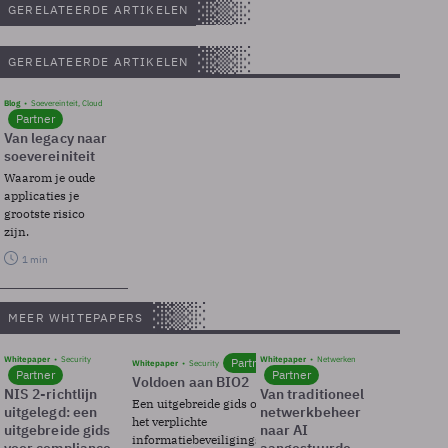
GERELATEERDE ARTIKELEN
GERELATEERDE ARTIKELEN
Blog
Soevereinteit, Cloud
Partner
Van legacy naar
soevereiniteit
Waarom je oude
applicaties je
grootste risico
zijn.
1 min
MEER WHITEPAPERS
Whitepaper
Security
Whitepaper
Netwerken
Partner
Whitepaper
Security
Partner
Partner
Voldoen aan BIO2
NIS 2-richtlijn
Van traditioneel
Een uitgebreide gids over BIO2,
uitgelegd: een
netwerkbeheer
het verplichte
uitgebreide gids
naar AI
informatiebeveiligingsframework