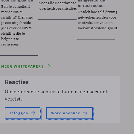
voor compliance
aangestuurde
voor alle Nederlandse
infrastructuur
Ben je compliant
overheidsorganisaties.
met de NIS 2-
Ontdek hoe self-driving
richtlijn? Hier vind
netwerken zorgen voor
je een uitgebreide
controle, eenvoud en
gids over de NIS 2-
toekomstbestendigheid.
richtlijn die je
helpt dit te
realiseren.
MEER WHITEPAPERS
Reacties
Om een reactie achter te laten is een account
vereist.
Inloggen
Word abonnee