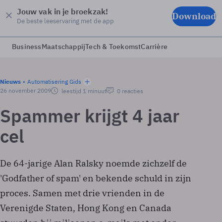
Jouw vak in je broekzak!
Download
De beste leeservaring met de app
Business
Maatschappij
Tech & Toekomst
Carrière
Nieuws
Automatisering Gids
26 november 2009
leestijd 1 minuut
0 reacties
Spammer krijgt 4 jaar
cel
De 64-jarige Alan Ralsky noemde zichzelf de
'Godfather of spam' en bekende schuld in zijn
proces. Samen met drie vrienden in de
Verenigde Staten, Hong Kong en Canada