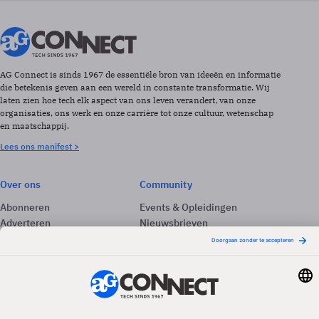
AG Connect is sinds 1967 de essentiële bron van ideeën en informatie
die betekenis geven aan een wereld in constante transformatie. Wij
laten zien hoe tech elk aspect van ons leven verandert, van onze
organisaties, ons werk en onze carrière tot onze cultuur, wetenschap
en maatschappij.
Lees ons manifest >
Over ons
Community
Abonneren
Events & Opleidingen
Adverteren
Nieuwsbrieven
Contact
Vacatures
Colofon
Whitepapers
Onze app
Privacyinstellingen
Volg ons