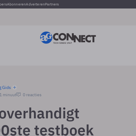
pers
Abonneren
Adverteren
Partners
g Gids
 1 minuut
0 reacties
 overhandigt
0ste testboek