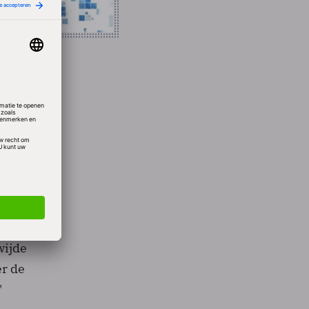
an de
nt! in
talen,
 2009
wijde
er de
'