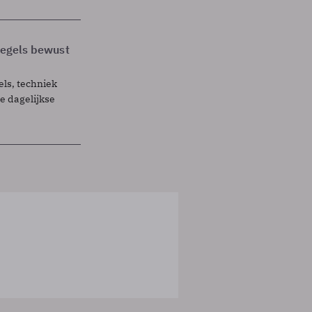
 regels bewust
els, techniek
 dagelijkse