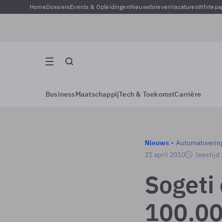
Home
Dossiers
Events & Opleidingen
Nieuwsbrieven
Vacatures
Whitepa
Business
Maatschappij
Tech & Toekomst
Carrière
Nieuws
Automatiserin
21 april 2010
leestijd
Sogeti
100.00