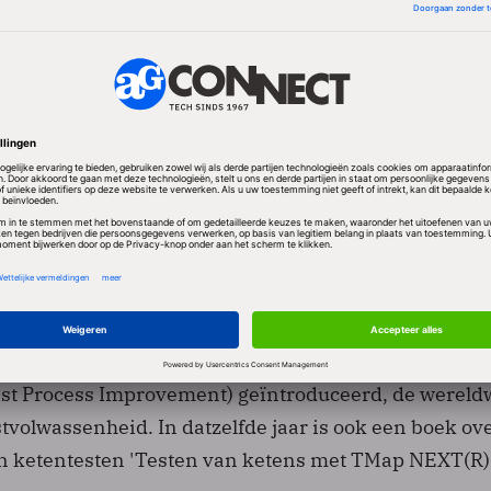
cteur van de test- en kwaliteitsdivisie van Sogeti,
jubileumboek aan de Petra Koenders, de voorzitter v
erence, die dit jaar voor het eerst is gehouden in Spa
23 boeken over testen uitgebracht in 7 verschillende 
Nederlands en Engels ook Japans en Koreaans. Eind
est Process Improvement) geïntroduceerd, de wereld
tvolwassenheid. In datzelfde jaar is ook een boek ov
n ketentesten 'Testen van ketens met TMap NEXT(R)