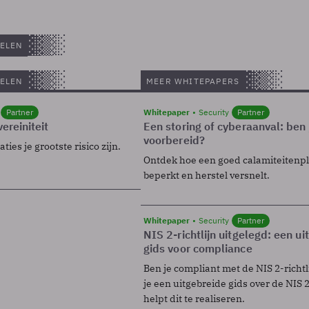
ELEN
ELEN
MEER WHITEPAPERS
Partner
Whitepaper
Security
Partner
ereiniteit
Een storing of cyberaanval: ben 
voorbereid?
ies je grootste risico zijn.
Ontdek hoe een goed calamiteitenp
beperkt en herstel versnelt.
Whitepaper
Security
Partner
NIS 2-richtlijn uitgelegd: een u
gids voor compliance
Ben je compliant met de NIS 2-richtl
je een uitgebreide gids over de NIS 2-
helpt dit te realiseren.