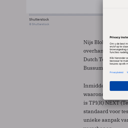
Shutterstock
© Shutterstock
Nijs Blokland, dire
overhandigde het 
Dutch Testing Conf
Bussum.
Inmiddels zijn er 
waaronder naast 
is TPI(R) NEXT (T
standaard voor tes
unieke aanpak va