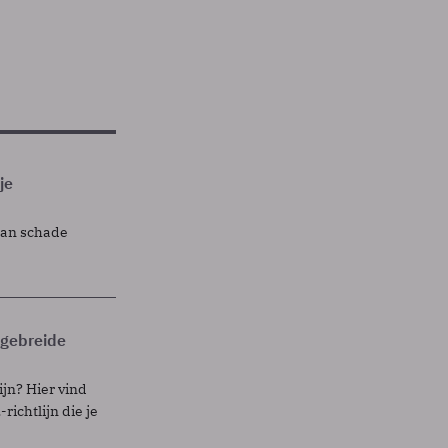
je
lan schade
itgebreide
ijn? Hier vind
richtlijn die je