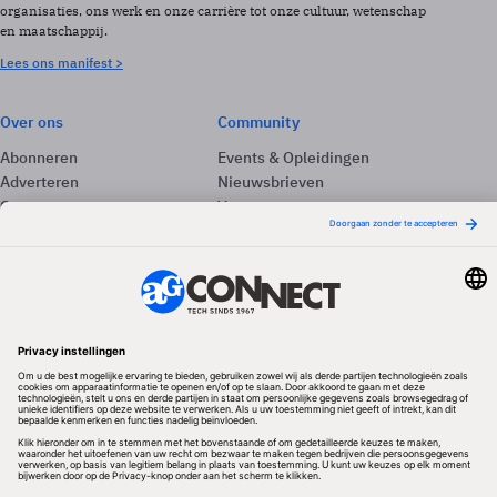
organisaties, ons werk en onze carrière tot onze cultuur, wetenschap
en maatschappij.
Lees ons manifest >
Over ons
Community
Abonneren
Events & Opleidingen
Adverteren
Nieuwsbrieven
Contact
Vacatures
Colofon
Whitepapers
Onze app
Privacyinstellingen
Volg ons
Redactionele partner