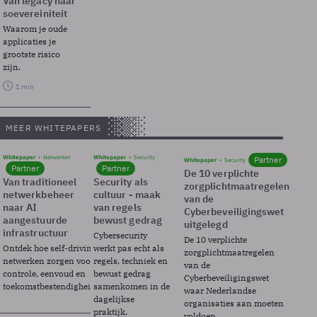
Van legacy naar
soevereiniteit
Waarom je oude
applicaties je
grootste risico
zijn.
1 min
MEER WHITEPAPERS
Whitepaper
Netwerken
Whitepaper
Security
Partner
Whitepaper
Security
Partner
Partner
De 10 verplichte
Van traditioneel
Security als
zorgplichtmaatregelen
netwerkbeheer
cultuur - maak
van de
naar AI
van regels
Cyberbeveiligingswet
aangestuurde
bewust gedrag
uitgelegd
infrastructuur
Cybersecurity
De 10 verplichte
Ontdek hoe self-driving
werkt pas echt als
zorgplichtmaatregelen
netwerken zorgen voor
regels, techniek en
van de
controle, eenvoud en
bewust gedrag
Cyberbeveiligingswet
toekomstbestendigheid.
samenkomen in de
waar Nederlandse
dagelijkse
organisaties aan moeten
praktijk.
voldoen.