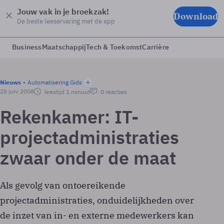
Jouw vak in je broekzak!
Download
De beste leeservaring met de app
Business
Maatschappij
Tech & Toekomst
Carrière
Nieuws
Automatisering Gids
25 juni 2008
leestijd 1 minuut
0 reacties
Rekenkamer: IT-
projectadministraties
zwaar onder de maat
Als gevolg van ontoereikende
projectadministraties, onduidelijkheden over
de inzet van in- en externe medewerkers kan