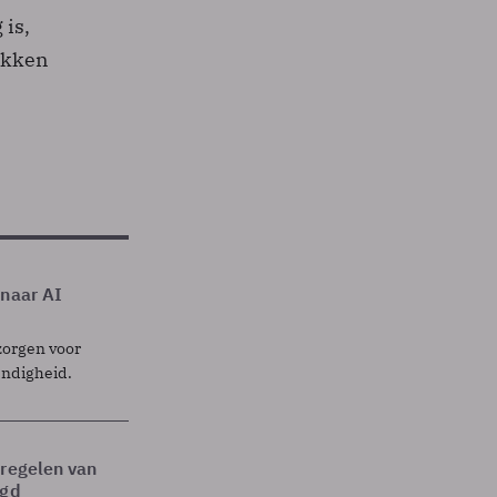
 is,
tukken
 naar AI
zorgen voor
endigheid.
tregelen van
egd