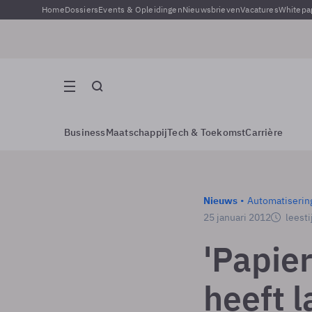
Home
Dossiers
Events & Opleidingen
Nieuwsbrieven
Vacatures
Whitepa
Business
Maatschappij
Tech & Toekomst
Carrière
Nieuws
Automatiserin
25 januari 2012
leesti
'Papie
heeft l