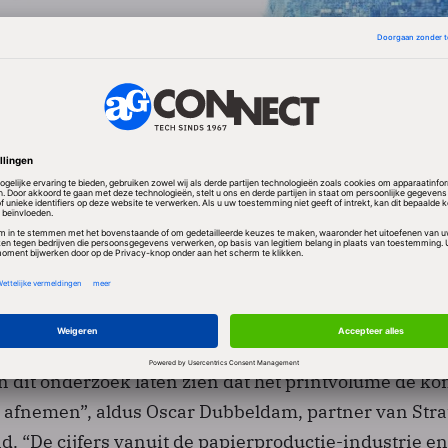
en verwacht 76 procent in de komende drie jaar ee
cent of meer in het printvolume binnen de organisat
zelfs op 50 procent of meer. De helft van de respond
ling vooral zal gelden voor transactiedocumenten, ge
cturen (bijna 40 procent) en algemene communicatie 
 daling print voorzien
an dit onderzoek laten zien dat het printvolume de 
al afnemen”, aldus Oscar Dubbeldam, partner van Stra
. “De cijfers vanuit de papierproductie-industrie en