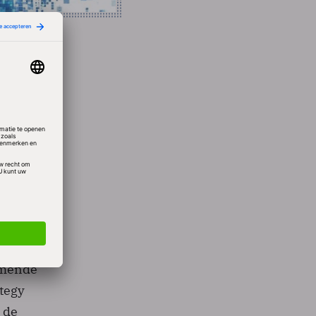
n
ie. En
enten
volgd
(35
komende
tegy
 de