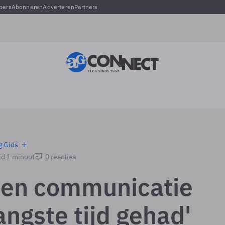
pers
Abonneren
Adverteren
Partners
g Gids
jd 1 minuut
0 reacties
ren communicatie
angste tijd gehad'