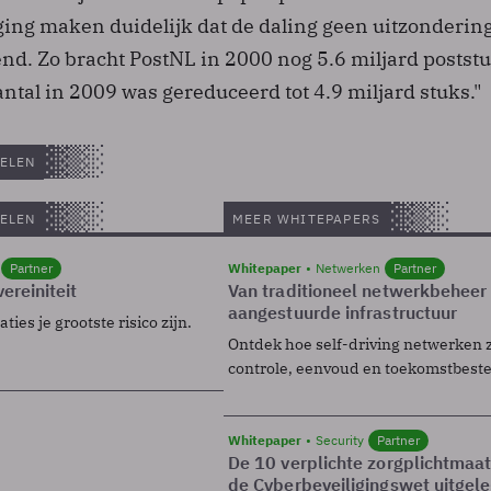
ing maken duidelijk dat de daling geen uitzondering
end. Zo bracht PostNL in 2000 nog 5.6 miljard posts
aantal in 2009 was gereduceerd tot 4.9 miljard stuks."
ELEN
ELEN
MEER WHITEPAPERS
Partner
Whitepaper
Netwerken
Partner
ereiniteit
Van traditioneel netwerkbeheer
aangestuurde infrastructuur
ies je grootste risico zijn.
Ontdek hoe self-driving netwerken 
controle, eenvoud en toekomstbest
Whitepaper
Security
Partner
De 10 verplichte zorgplichtmaa
de Cyberbeveiligingswet uitgel