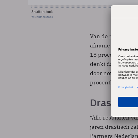
Shutterstock
© Shutterstock
Van de respondent
afname van 10 pro
18 procent rekent 
denkt dat deze da
door nota’s en fa
procent).
Drastische
“Alle resultaten v
jaren drastisch z
Partners Nederland