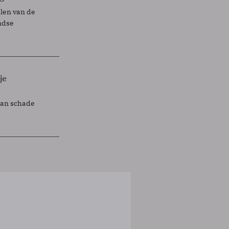
elen van de
ndse
je
lan schade