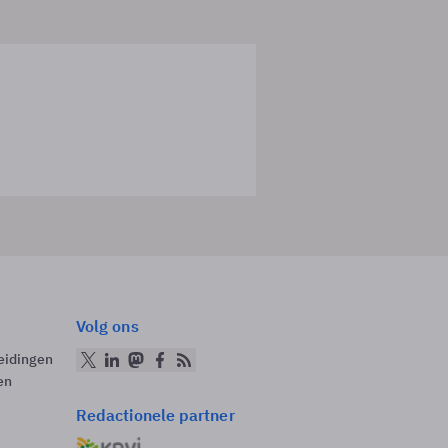
Volg ons
eidingen
en
Redactionele partner