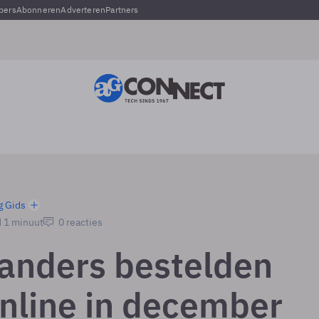
pers
Abonneren
Adverteren
Partners
g Gids
d 1 minuut
0 reacties
anders bestelden
nline in december