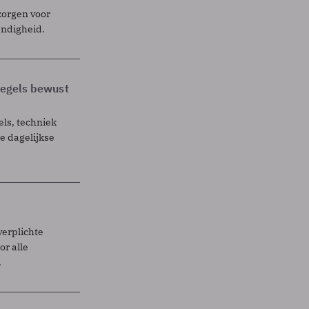
zorgen voor
endigheid.
 regels bewust
els, techniek
 dagelijkse
verplichte
r alle
.