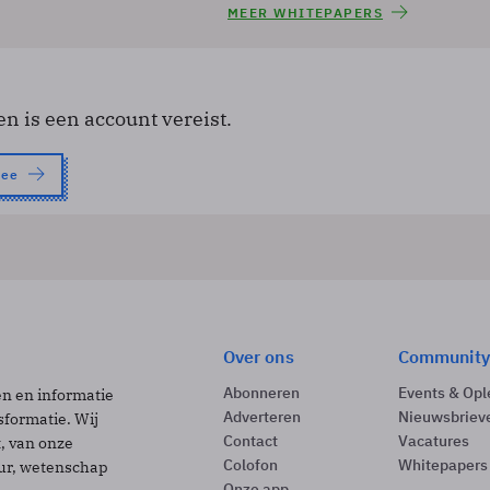
MEER WHITEPAPERS
en is een account vereist.
nee
Over ons
Community
Abonneren
Events & Opl
ën en informatie
Adverteren
Nieuwsbriev
sformatie. Wij
Contact
Vacatures
t, van onze
Colofon
Whitepapers
uur, wetenschap
Onze app