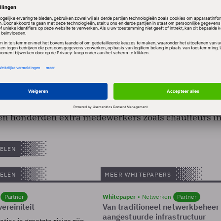
mberperiode werkten de sorteerders van TNT ook in
n honderden extra medewerkers zoals chauffeurs in
ELEN
ELEN
MEER WHITEPAPERS
Partner
Whitepaper
Netwerken
Partner
ereiniteit
Van traditioneel netwerkbeheer
aangestuurde infrastructuur
ies je grootste risico zijn.