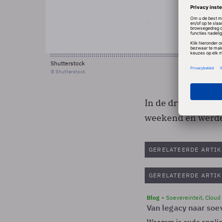
Shutterstock
© Shutterstock
In de drukke dece
weekend en werde
GERELATEERDE ARTIK
GERELATEERDE ARTIK
Blog
Soevereinteit, Cloud
Van legacy naar soev
Waarom je oude applicat