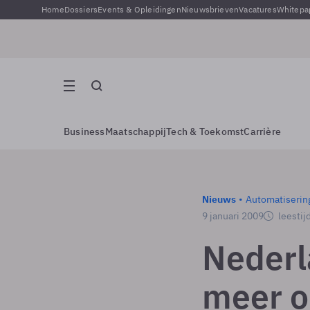
Home
Dossiers
Events & Opleidingen
Nieuwsbrieven
Vacatures
Whitepa
Business
Maatschappij
Tech & Toekomst
Carrière
Nieuws
Automatiserin
9 januari 2009
leestij
Nederl
meer o