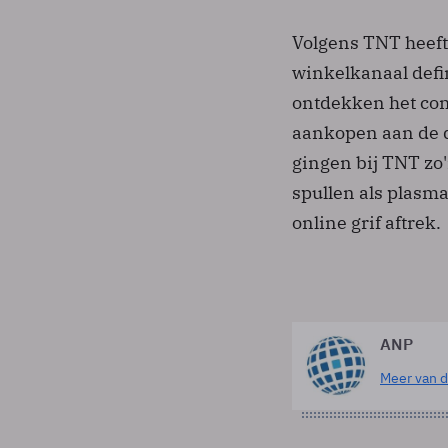
Volgens TNT heeft
winkelkanaal defi
ontdekken het com
aankopen aan de d
gingen bij TNT zo
spullen als plas
online grif aftrek.
ANP
Meer van d