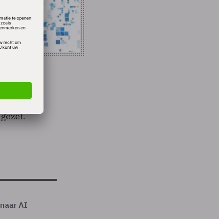
 het
gezet.
 naar AI