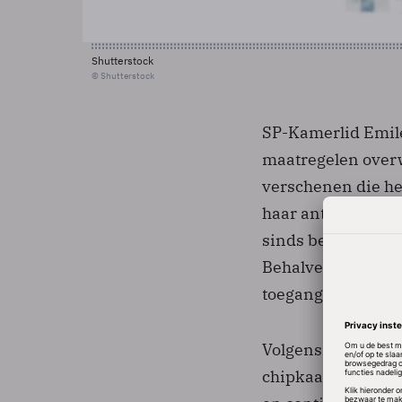
Shutterstock
© Shutterstock
SP-Kamerlid Emile
maatregelen overw
verschenen die he
haar antwoord som
sinds begin dit ja
Behalve in de OV-c
toegangspassen v
Volgens de minist
chipkaartsysteem 