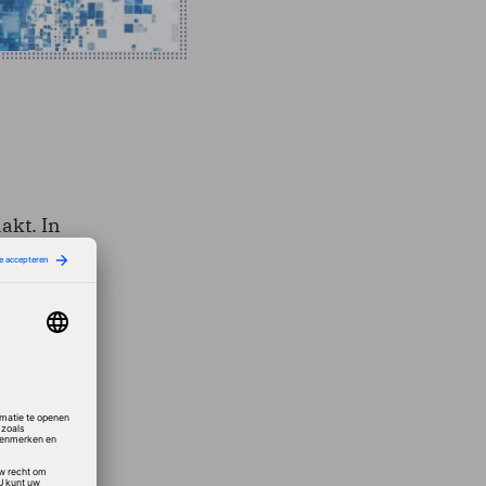
akt. In
ffen
eld.
ersing