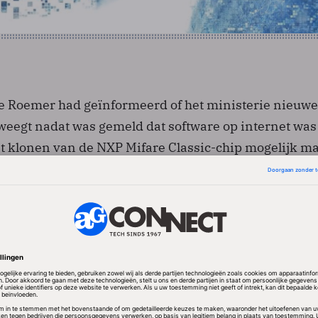
 Roemer had geïnformeerd of het ministerie nieuwe
eegt nadat was gemeld dat software op internet was
t klonen van de NXP Mifare Classic-chip mogelijk ma
t Ter Horst een aantal maatregelen op die zijn getro
ar de beveiliging van de NXP-chip aan de kaak is gest
hipkaart wordt de Mifare Classic ook gebruikt in de
an veel overheidsgebouwen.
er werken Trans Link Systems (TLS), dat het
exploiteert, en de vervoerders hard aan fraudebehe