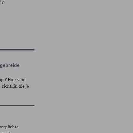
de
itgebreide
ijn? Hier vind
richtlijn die je
verplichte