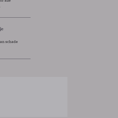
r alle
.
je
lan schade