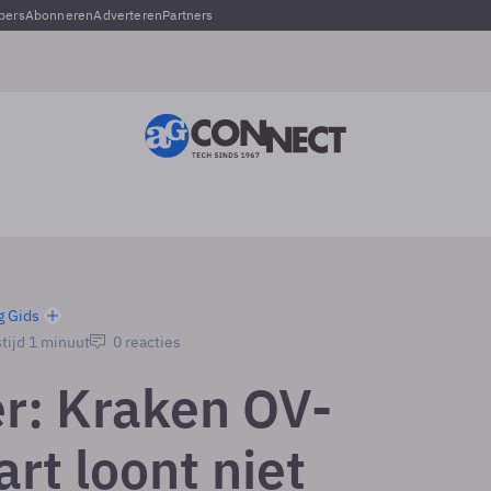
pers
Abonneren
Adverteren
Partners
g Gids
tijd 1 minuut
0 reacties
er: Kraken OV-
rt loont niet