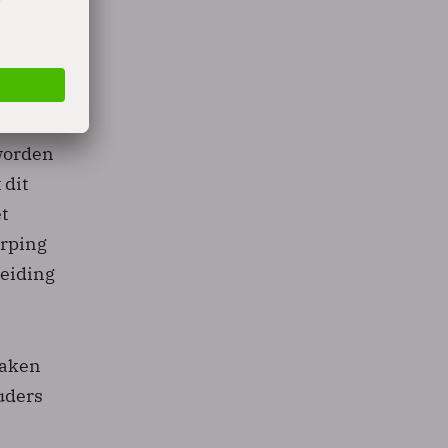
en.
ip
eworden
 dit
t
erping
reiding
maken
uders