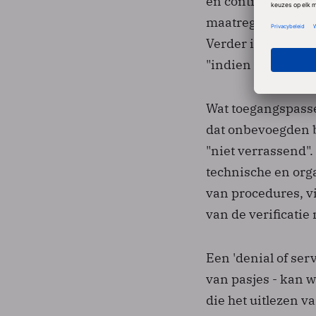
en continue verbe
maatregelen die m
Verder is een noo
"indien dit aan de
Wat toegangspassen
dat onbevoegden b
"niet verrassend".
technische en org
van procedures, vi
van de verificatie
Een 'denial of ser
van pasjes - kan 
die het uitlezen v