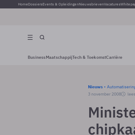
Home
Dossiers
Events & Opleidingen
Nieuwsbrieven
Vacatures
Whitepa
Business
Maatschappij
Tech & Toekomst
Carrière
Nieuws
Automatiserin
3 november 2008
lees
Minist
chipkaa