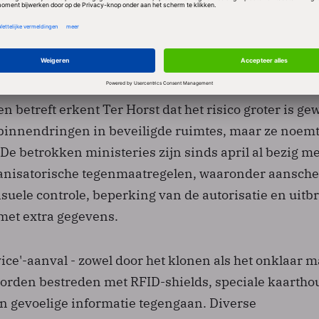
tering daarvan. Ook nemen ze voor de korte termijn
isbruik met de Mifare Classic-chip sterk verminder
dplan in de maak om te migreren naar een andere ch
 orde mocht zijn".
 betreft erkent Ter Horst dat het risico groter is g
innendringen in beveiligde ruimtes, maar ze noemt
 De betrokken ministeries zijn sinds april al bezig me
anisatorische tegenmaatregelen, waaronder aansch
suele controle, beperking van de autorisatie en uitb
 met extra gegevens.
vice'-aanval - zowel door het klonen als het onklaar 
worden bestreden met RFID-shields, speciale kaartho
an gevoelige informatie tegengaan. Diverse