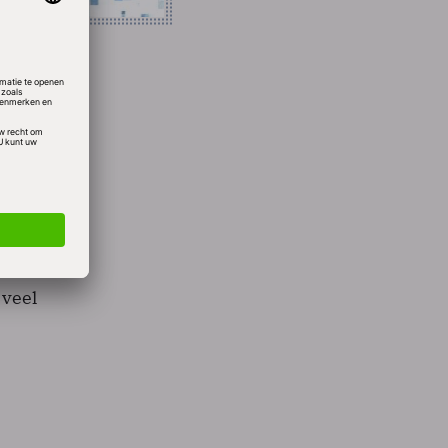
t een
chtte
chter
j de
ndiase
 veel