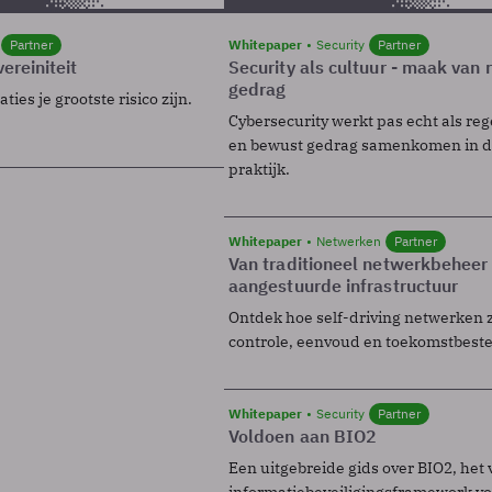
Partner
Whitepaper
Security
Partner
ereiniteit
Security als cultuur - maak van
gedrag
ies je grootste risico zijn.
Cybersecurity werkt pas echt als reg
en bewust gedrag samenkomen in de
praktijk.
Whitepaper
Netwerken
Partner
Van traditioneel netwerkbeheer
aangestuurde infrastructuur
Ontdek hoe self-driving netwerken 
controle, eenvoud en toekomstbest
Whitepaper
Security
Partner
Voldoen aan BIO2
Een uitgebreide gids over BIO2, het 
informatiebeveiligingsframework voo