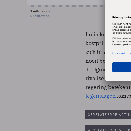
Shutterstock
© Shutterstock
India koesterde tw
kostprijs van 10 d
zich in 2005 op ee
nooit bereikt.
OLP
doelgroep zijn aa
rivaliserende Clas
regering betekent 
tegenslagen
kamp
GERELATEERDE ARTIK
GERELATEERDE ARTIK