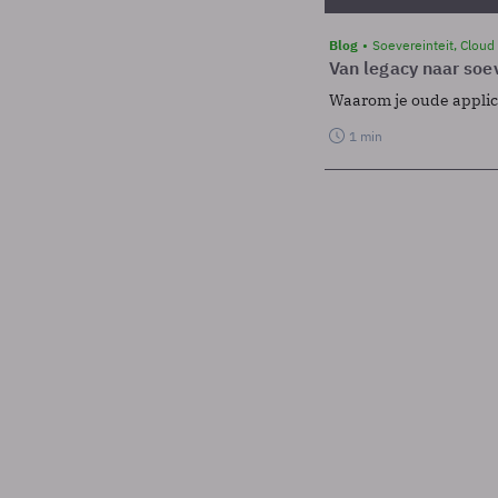
Blog
Soevereinteit, Cloud
Van legacy naar soev
Waarom je oude applicat
1 min