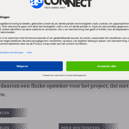
ee jaar lang de ambitie zelf een laptop te bouwen me
ollar. Van dat plan heeft het land nu afgezien. OLPC ri
n prijs van 100 dollar per laptop. Dat prijsniveau is e
C
berichtte in maart dat inmiddels 500.000 laptops bi
ngekomen. Het project loopt daarmee achter op het
smate-concept van Intel. De grote opdracht van de I
daarom een flinke opsteker voor het project, dat met
te.
ELEN
ELEN
MEER WHITEPAPERS