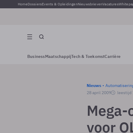
Home
Dossiers
Events & Opleidingen
Nieuwsbrieven
Vacatures
Whitepa
Business
Maatschappij
Tech & Toekomst
Carrière
Nieuws
Automatiserin
28 april 2009
leestijd
Mega-o
voor O