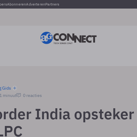
pers
Abonneren
Adverteren
Partners
g Gids
 1 minuut
0 reacties
rder India opsteker
LPC