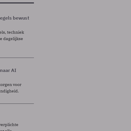
 regels bewust
els, techniek
 dagelijkse
 naar AI
zorgen voor
endigheid.
verplichte
r alle