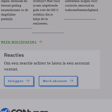
regels, techniek en
richtlijn? Hier vind
netwerken zorgen voor
bewust gedrag
je een uitgebreide
controle, eenvoud en
samenkomen in de
gids over de NIS 2-
toekomstbestendigheid.
dagelijkse
richtlijn die je
praktijk.
helpt dit te
realiseren.
MEER WHITEPAPERS
Reacties
Om een reactie achter te laten is een account
vereist.
Inloggen
Word abonnee