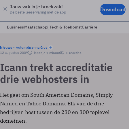
Jouw vak in je broekzak!
Download
De beste leeservaring met de app
Business
Maatschappij
Tech & Toekomst
Carrière
Nieuws
Automatisering Gids
12 augustus 2009
leestijd 1 minuut
0 reacties
Icann trekt accreditatie
drie webhosters in
Het gaat om South American Domains, Simply
Named en Tahoe Domains. Elk van de drie
bedrijven host tussen de 230 en 300 toplevel
domeinen.