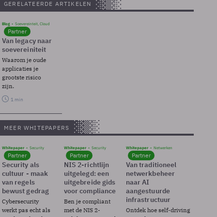
GERELATEERDE ARTIKELEN
Blog
Soevereinteit, Cloud
Partner
Van legacy naar
soevereiniteit
Waarom je oude
applicaties je
grootste risico
zijn.
1 min
MEER WHITEPAPERS
Whitepaper
Security
Whitepaper
Security
Whitepaper
Netwerken
Partner
Partner
Partner
Security als
NIS 2-richtlijn
Van traditioneel
cultuur - maak
uitgelegd: een
netwerkbeheer
van regels
uitgebreide gids
naar AI
bewust gedrag
voor compliance
aangestuurde
infrastructuur
Cybersecurity
Ben je compliant
werkt pas echt als
met de NIS 2-
Ontdek hoe self-driving