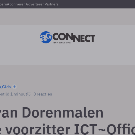
pers
Abonneren
Adverteren
Partners
g Gids
stijd 1 minuut
0 reacties
van Dorenmalen
 voorzitter ICT~Offi