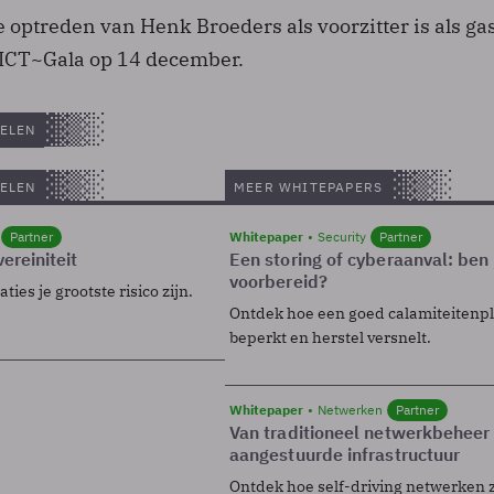
ële optreden van Henk Broeders als voorzitter is als ga
 ICT~Gala op 14 december.
ELEN
ELEN
MEER WHITEPAPERS
Partner
Whitepaper
Security
Partner
ereiniteit
Een storing of cyberaanval: ben 
voorbereid?
ies je grootste risico zijn.
Ontdek hoe een goed calamiteitenp
beperkt en herstel versnelt.
Whitepaper
Netwerken
Partner
Van traditioneel netwerkbeheer
aangestuurde infrastructuur
Ontdek hoe self-driving netwerken 