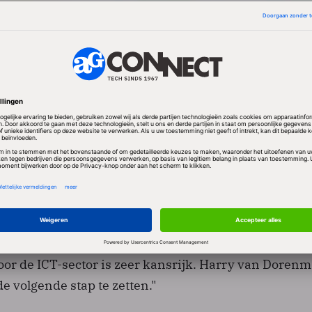
tter zal ik het goede werk van Henk Broeders op dit 
t de ICT-sector ook de komende jaren een prominente
en van de nationale agenda."
ft als vertrekkend voorzitter deel uitmaken van het
fice. Broeders: "Na 13 jaar is de tijd meer dan rijp v
. Gezien de belangen die gemoeid waren met het Wor
 het mij wijs dat traject nog als voorzitter af te rond
oor de ICT-sector is zeer kansrijk. Harry van Dorenm
e volgende stap te zetten."