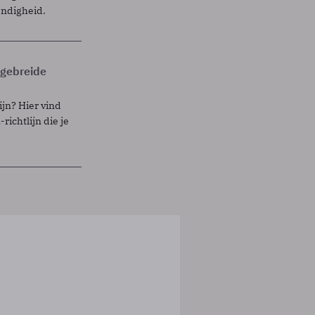
endigheid.
itgebreide
ijn? Hier vind
richtlijn die je