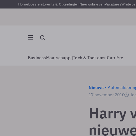
Home
Dossiers
Events & Opleidingen
Nieuwsbrieven
Vacatures
Whitepa
Business
Maatschappij
Tech & Toekomst
Carrière
Nieuws
Automatiserin
17 november 2010
lee
Harry 
nieuwe