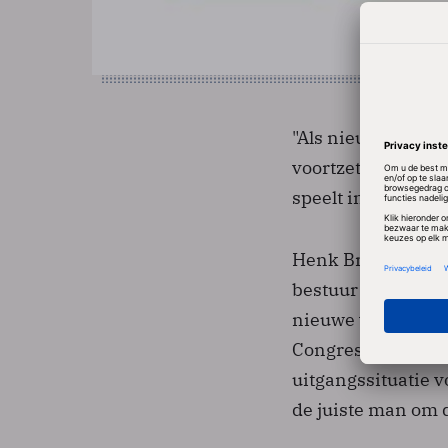
"Als nieuwe voorzi
voortzetten, zoda
speelt in het dien
Henk Broeders blij
bestuur van ICT~Of
nieuwe voorzitter
Congress on IT leek
uitgangssituatie v
de juiste man om d