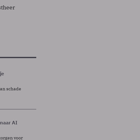
stheer
je
lan schade
 naar AI
zorgen voor