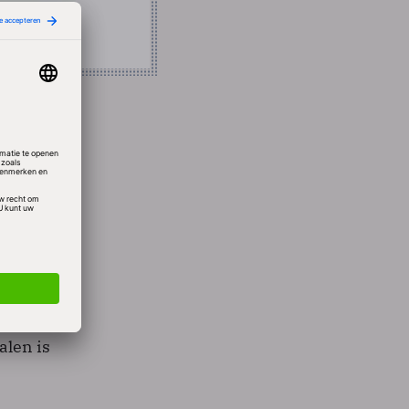
gebied
 rol
oor een
ld
en. De
alen is