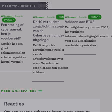
MEER WHITEPAPERS
Whitepaper
Security
Partner
Partner
Whitepaper
Security
Whitepaper
Security
Partner
De 10 verplichte
Voldoen aan BIO2
Een storing of
zorgplichtmaatregelen
Een uitgebreide gids over BIO2,
cyberaanval:
van de
het verplichte
ben je
Cyberbeveiligingswet
informatiebeveiligingsframewor
voorbereid?
uitgelegd
voor alle Nederlandse
Ontdek hoe een
De 10 verplichte
overheidsorganisaties.
goed
zorgplichtmaatregelen
calamiteitenplan
van de
schade beperkt en
Cyberbeveiligingswet
herstel versnelt.
waar Nederlandse
organisaties aan moeten
voldoen.
MEER WHITEPAPERS
Reacties
Om een reactie achter te laten is een account