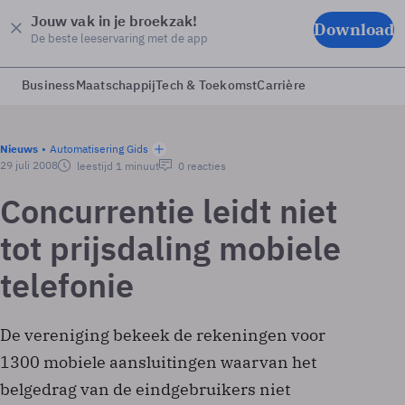
Jouw vak in je broekzak!
Download
De beste leeservaring met de app
Business
Maatschappij
Tech & Toekomst
Carrière
Nieuws
Automatisering Gids
29 juli 2008
leestijd 1 minuut
0 reacties
Concurrentie leidt niet
tot prijsdaling mobiele
telefonie
De vereniging bekeek de rekeningen voor
1300 mobiele aansluitingen waarvan het
belgedrag van de eindgebruikers niet