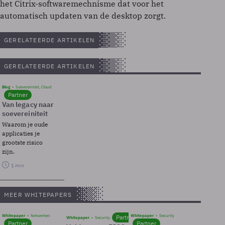
het Citrix-softwaremechnisme dat voor het
automatisch updaten van de desktop zorgt.
GERELATEERDE ARTIKELEN
GERELATEERDE ARTIKELEN
Blog
Soevereinteit, Cloud
Partner
Van legacy naar
soevereiniteit
Waarom je oude
applicaties je
grootste risico
zijn.
1 min
MEER WHITEPAPERS
Whitepaper
Netwerken
Whitepaper
Security
Partner
Whitepaper
Security
Partner
Partner