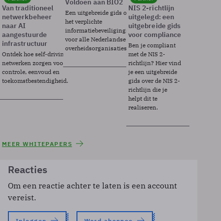
Voldoen aan BIO2
Van traditioneel
NIS 2-richtlijn
Een uitgebreide gids over BIO2,
netwerkbeheer
uitgelegd: een
het verplichte
naar AI
uitgebreide gids
informatiebeveiligingsframework
aangestuurde
voor compliance
voor alle Nederlandse
infrastructuur
Ben je compliant
overheidsorganisaties.
Ontdek hoe self-driving
met de NIS 2-
netwerken zorgen voor
richtlijn? Hier vind
controle, eenvoud en
je een uitgebreide
toekomstbestendigheid.
gids over de NIS 2-
richtlijn die je
helpt dit te
realiseren.
MEER WHITEPAPERS
Reacties
Om een reactie achter te laten is een account
vereist.
Inloggen
Word abonnee