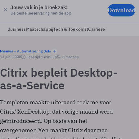
Jouw vak in je broekzak!
Download
De beste leeservaring met de app
Business
Maatschappij
Tech & Toekomst
Carrière
Nieuws
Automatisering Gids
13 juni 2008
leestijd 1 minuut
0 reacties
Citrix bepleit Desktop-
as-a-Service
Templeton maakte uiteraard reclame voor
Citrix' XenDesktop, dat vorige maand werd
geïntroduceerd. Op basis van het
overgenomen Xen maakt Citrix daarmee