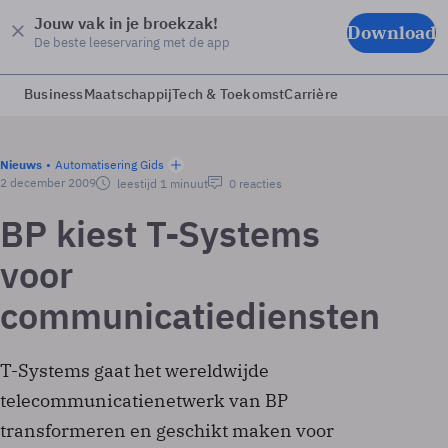
Jouw vak in je broekzak!
Download
De beste leeservaring met de app
Business
Maatschappij
Tech & Toekomst
Carrière
Nieuws
Automatisering Gids
2 december 2009
leestijd 1 minuut
0 reacties
BP kiest T-Systems
voor
communicatiediensten
T-Systems gaat het wereldwijde
telecommunicatienetwerk van BP
transformeren en geschikt maken voor