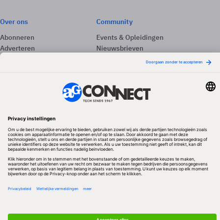
Over ons
Community
Abonneren
Events & Opleidingen
Adverteren
Nieuwsbrieven
Contact
Vacatures
Colofon
Whitepapers
Onze app
Privacyinstellingen
Volg ons
Redactionele partner
Algemene Voorwaarden & Copyrights
Privacy & Cookies