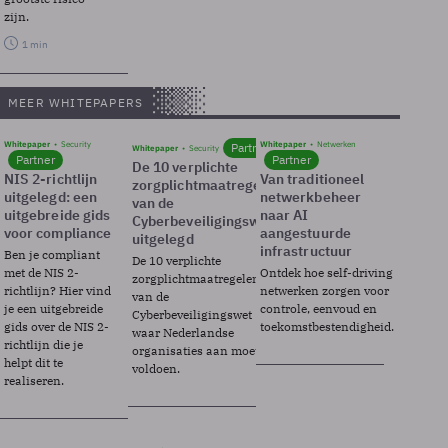
zijn.
1 min
MEER WHITEPAPERS
Whitepaper
Security
Whitepaper
Netwerken
Partner
Whitepaper
Security
Partner
Partner
De 10 verplichte
NIS 2-richtlijn
Van traditioneel
zorgplichtmaatregelen
uitgelegd: een
netwerkbeheer
van de
uitgebreide gids
naar AI
Cyberbeveiligingswet
voor compliance
aangestuurde
uitgelegd
infrastructuur
Ben je compliant
De 10 verplichte
met de NIS 2-
Ontdek hoe self-driving
zorgplichtmaatregelen
richtlijn? Hier vind
netwerken zorgen voor
van de
je een uitgebreide
controle, eenvoud en
Cyberbeveiligingswet
gids over de NIS 2-
toekomstbestendigheid.
waar Nederlandse
richtlijn die je
organisaties aan moeten
helpt dit te
voldoen.
realiseren.