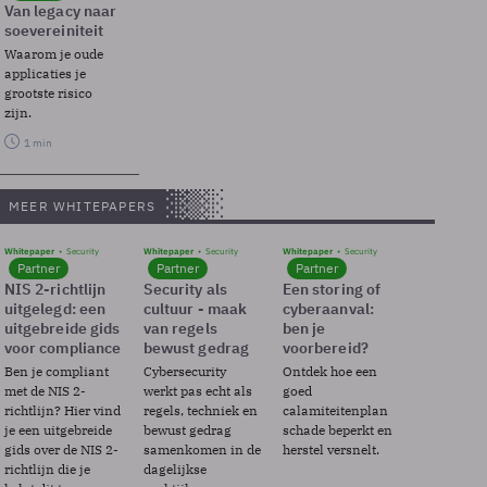
Van legacy naar
soevereiniteit
Waarom je oude
applicaties je
grootste risico
zijn.
1 min
MEER WHITEPAPERS
Whitepaper
Security
Whitepaper
Security
Whitepaper
Security
Partner
Partner
Partner
NIS 2-richtlijn
Security als
Een storing of
uitgelegd: een
cultuur - maak
cyberaanval:
uitgebreide gids
van regels
ben je
voor compliance
bewust gedrag
voorbereid?
Ben je compliant
Cybersecurity
Ontdek hoe een
met de NIS 2-
werkt pas echt als
goed
richtlijn? Hier vind
regels, techniek en
calamiteitenplan
je een uitgebreide
bewust gedrag
schade beperkt en
gids over de NIS 2-
samenkomen in de
herstel versnelt.
richtlijn die je
dagelijkse