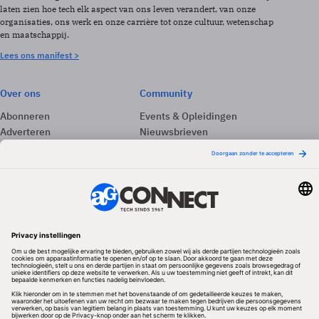
laten zien hoe tech elk aspect van ons leven verandert, van onze
organisaties, ons werk en onze carrière tot onze cultuur, wetenschap
en maatschappij.
Lees ons manifest >
Over ons
Community
Abonneren
Events & Opleidingen
Adverteren
Nieuwsbrieven
Contact
Vacatures
Colofon
Whitepapers
Onze app
Privacyinstellingen
Volg ons
Redactionele partner