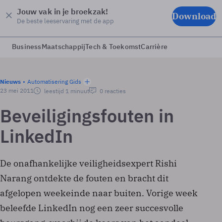
Jouw vak in je broekzak!
Download
De beste leeservaring met de app
Business
Maatschappij
Tech & Toekomst
Carrière
Nieuws
Automatisering Gids
23 mei 2011
leestijd 1 minuut
0 reacties
Beveiligingsfouten in
LinkedIn
De onafhankelijke veiligheidsexpert Rishi
Narang ontdekte de fouten en bracht dit
afgelopen weekeinde naar buiten. Vorige week
beleefde LinkedIn nog een zeer succesvolle