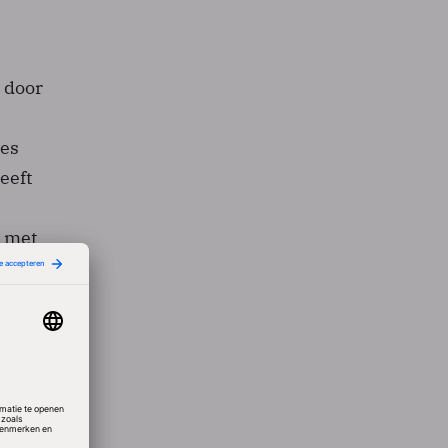
 door
ies
eeft
n met
en