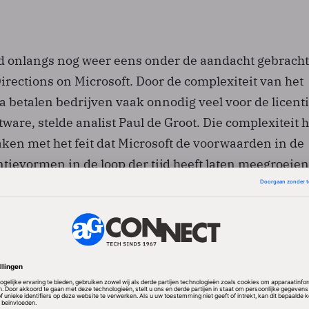
 onlangs nog weer eens onder de aandacht gebracht
rections on Microsoft. Door de complexiteit van het
 betalen bedrijven vaak onnodig veel voor de licent
tware, stelde analist Paul de Groot. Die complexiteit h
ken met het feit dat Microsoft de voorwaarden in de
ntievormen in de loop der tijd heeft laten meegroeie
 in de markt naar gelang er problemen ontstonden.
 nu soms nog elementen in die 15 jaar oud zijn. Het
verzameling deels verouderde programma’s met meer
n regels. Het perspectief van de bedrijven die moet
obbelen wat voor hun de beste optie is, is daarbij
eraakt, meent De Groot.