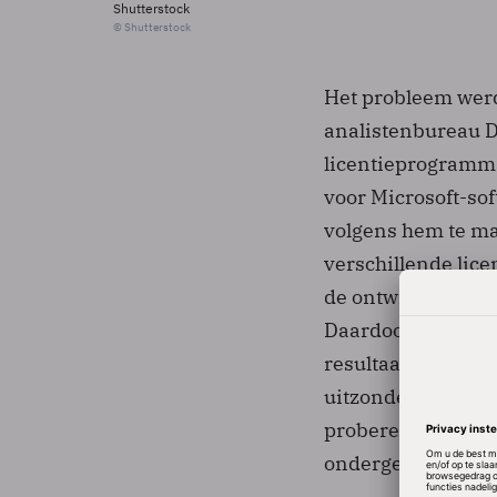
Shutterstock
© Shutterstock
Het probleem werd
analistenbureau Di
licentieprogramma
voor Microsoft-sof
volgens hem te ma
verschillende lice
de ontwikkelingen
Daardoor zitten er
resultaat is een 
uitzonderingen da
proberen uit te kn
ondergesneeuwd g