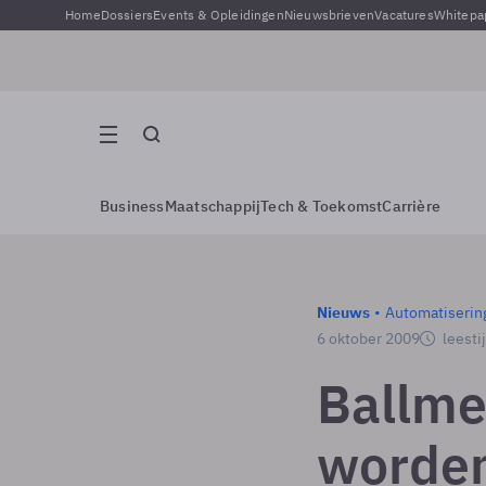
Home
Dossiers
Events & Opleidingen
Nieuwsbrieven
Vacatures
Whitepa
Business
Maatschappij
Tech & Toekomst
Carrière
Nieuws
Automatiserin
6 oktober 2009
leesti
Ballme
worden