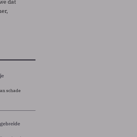
 we dat
mer,
je
lan schade
itgebreide