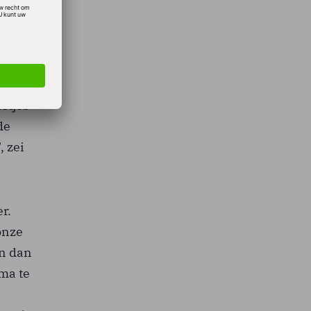
van
ei
o
ertjes
de
 zei
r.
onze
en dan
ma te