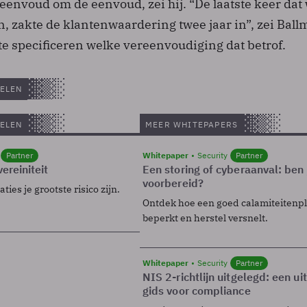
eenvoud om de eenvoud, zei hij. “De laatste keer dat
, zakte de klantenwaardering twee jaar in”, zei Ball
te specificeren welke vereenvoudiging dat betrof.
ELEN
ELEN
MEER WHITEPAPERS
Partner
Whitepaper
Security
Partner
ereiniteit
Een storing of cyberaanval: ben 
voorbereid?
ies je grootste risico zijn.
Ontdek hoe een goed calamiteitenp
beperkt en herstel versnelt.
Whitepaper
Security
Partner
NIS 2-richtlijn uitgelegd: een u
gids voor compliance