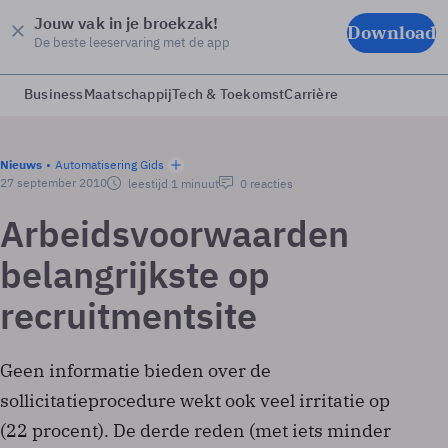
Jouw vak in je broekzak!
Download
De beste leeservaring met de app
Business
Maatschappij
Tech & Toekomst
Carrière
Nieuws
Automatisering Gids
27 september 2010
leestijd 1 minuut
0 reacties
Arbeidsvoorwaarden
belangrijkste op
recruitmentsite
Geen informatie bieden over de
sollicitatieprocedure wekt ook veel irritatie op
(22 procent). De derde reden (met iets minder