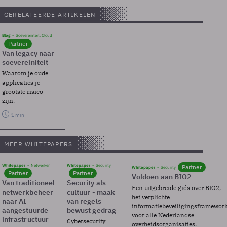
GERELATEERDE ARTIKELEN
Blog
Soevereinteit, Cloud
Partner
Van legacy naar
soevereiniteit
Waarom je oude
applicaties je
grootste risico
zijn.
1 min
MEER WHITEPAPERS
Whitepaper
Netwerken
Whitepaper
Security
Partner
Whitepaper
Security
Partner
Partner
Voldoen aan BIO2
Van traditioneel
Security als
Een uitgebreide gids over BIO2,
netwerkbeheer
cultuur - maak
het verplichte
naar AI
van regels
informatiebeveiligingsframewor
aangestuurde
bewust gedrag
voor alle Nederlandse
infrastructuur
Cybersecurity
overheidsorganisaties.