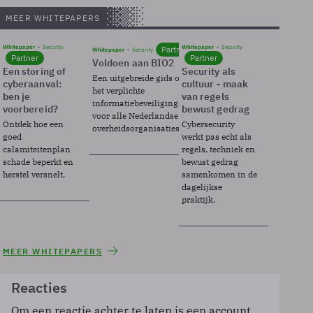
MEER WHITEPAPERS
Whitepaper
Security
Whitepaper
Security
Partner
Whitepaper
Security
Partner
Partner
Voldoen aan BIO2
Een storing of
Security als
Een uitgebreide gids over BIO2,
cyberaanval:
cultuur - maak
het verplichte
ben je
van regels
informatiebeveiligingsframework
voorbereid?
bewust gedrag
voor alle Nederlandse
Ontdek hoe een
Cybersecurity
overheidsorganisaties.
goed
werkt pas echt als
calamiteitenplan
regels, techniek en
schade beperkt en
bewust gedrag
herstel versnelt.
samenkomen in de
dagelijkse
praktijk.
MEER WHITEPAPERS
Reacties
Om een reactie achter te laten is een account