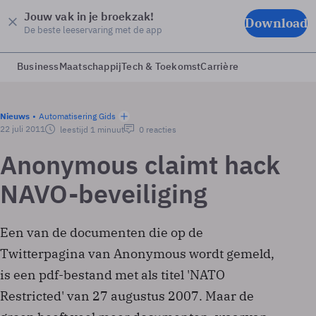
Jouw vak in je broekzak!
Download
De beste leeservaring met de app
Business
Maatschappij
Tech & Toekomst
Carrière
Nieuws
Automatisering Gids
22 juli 2011
leestijd 1 minuut
0 reacties
Anonymous claimt hack
NAVO-beveiliging
Een van de documenten die op de
Twitterpagina van Anonymous wordt gemeld,
is een pdf-bestand met als titel 'NATO
Restricted' van 27 augustus 2007. Maar de