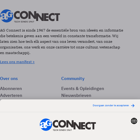
AG Connect is sinds 1967 de essentiële bron van ideeën en informatie
die betekenis geven aan een wereld in constante transformatie. Wij
laten zien hoe tech elk aspect van ons leven verandert, van onze
organisaties, ons werk en onze carrière tot onze cultuur, wetenschap
en maatschappij.
Lees ons manifest >
Over ons
Community
Abonneren
Events & Opleidingen
Adverteren
Nieuwsbrieven
Contact
Vacatures
Colofon
Whitepapers
Onze app
Privacyinstellingen
Volg ons