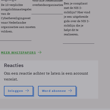
voor alle Nederlandse
Ben je compliant
De 10 verplichte
overheidsorganisaties.
met de NIS 2-
zorgplichtmaatregelen
richtlijn? Hier vind
van de
je een uitgebreide
Cyberbeveiligingswet
gids over de NIS 2-
waar Nederlandse
richtlijn die je
organisaties aan moeten
helpt dit te
voldoen.
realiseren.
MEER WHITEPAPERS
Reacties
Om een reactie achter te laten is een account
vereist.
Inloggen
Word abonnee