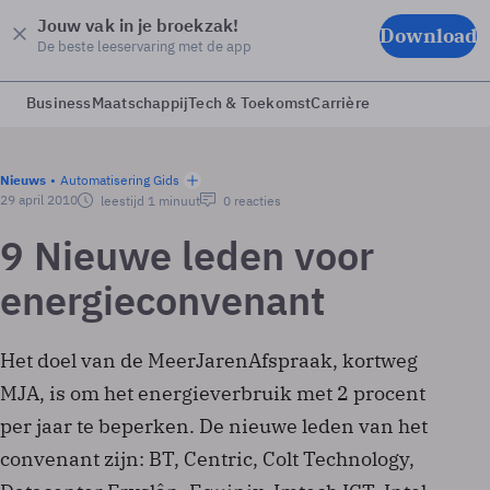
Jouw vak in je broekzak!
Download
De beste leeservaring met de app
Business
Maatschappij
Tech & Toekomst
Carrière
Nieuws
Automatisering Gids
29 april 2010
leestijd 1 minuut
0 reacties
9 Nieuwe leden voor
energieconvenant
Het doel van de MeerJarenAfspraak, kortweg
MJA, is om het energieverbruik met 2 procent
per jaar te beperken. De nieuwe leden van het
convenant zijn: BT, Centric, Colt Technology,