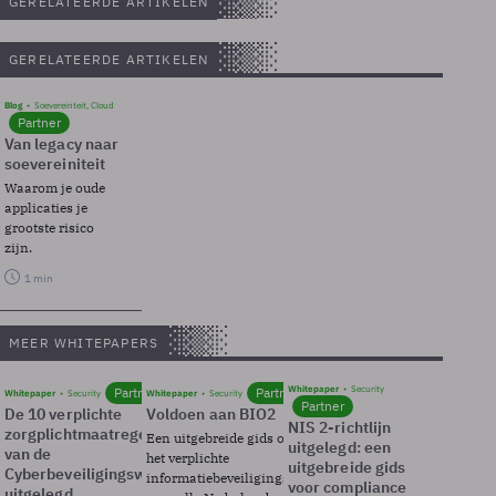
GERELATEERDE ARTIKELEN
GERELATEERDE ARTIKELEN
Blog
Soevereinteit, Cloud
Partner
Van legacy naar
soevereiniteit
Waarom je oude
applicaties je
grootste risico
zijn.
1 min
MEER WHITEPAPERS
Whitepaper
Security
Partner
Partner
Whitepaper
Security
Whitepaper
Security
Partner
De 10 verplichte
Voldoen aan BIO2
NIS 2-richtlijn
zorgplichtmaatregelen
Een uitgebreide gids over BIO2,
uitgelegd: een
van de
het verplichte
uitgebreide gids
Cyberbeveiligingswet
informatiebeveiligingsframework
voor compliance
uitgelegd