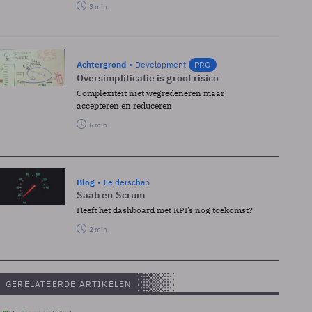
3 min
Achtergrond
Development
PRO
Oversimplificatie is groot risico
Complexiteit niet wegredeneren maar
accepteren en reduceren
6 min
Blog
Leiderschap
Saab en Scrum
Heeft het dashboard met KPI’s nog toekomst?
2 min
GERELATEERDE ARTIKELEN