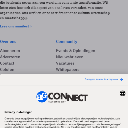
die betekenis geven aan een wereld in constante transformatie. Wij
laten zien hoe tech elk aspect van ons leven verandert, van onze
organisaties, ons werk en onze carrière tot onze cultuur, wetenschap
en maatschappij.
Lees ons manifest >
Over ons
Community
Abonneren
Events & Opleidingen
Adverteren
Nieuwsbrieven
Contact
Vacatures
Colofon
Whitepapers
Onze app
Privacyinstellingen
Volg ons
Redactionele partner