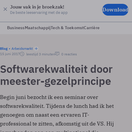
Jouw vak in je broekzak!
Download
De beste leeservaring met de app
Business
Maatschappij
Tech & Toekomst
Carrière
Blog
Arbeidsmarkt
15 juni 2017
leestijd 3 minuten
0 reacties
Softwarekwaliteit door
meester-gezelprincipe
Begin juni bezocht ik een seminar over
softwarekwaliteit. Tijdens de lunch had ik het
genoegen om naast een ervaren IT-
professional te zitten, afkomstig uit de VS. Hij