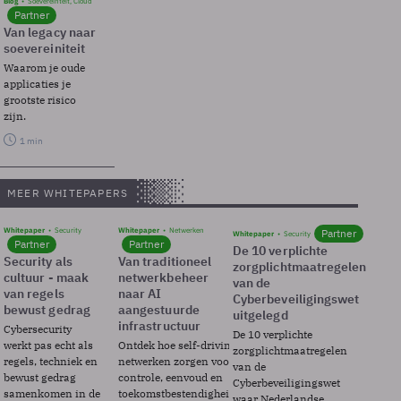
Blog
Soevereinteit, Cloud
Partner
Van legacy naar
soevereiniteit
Waarom je oude
applicaties je
grootste risico
zijn.
1 min
MEER WHITEPAPERS
Whitepaper
Security
Whitepaper
Netwerken
Partner
Whitepaper
Security
Partner
Partner
De 10 verplichte
Security als
Van traditioneel
zorgplichtmaatregelen
cultuur - maak
netwerkbeheer
van de
van regels
naar AI
Cyberbeveiligingswet
bewust gedrag
aangestuurde
uitgelegd
infrastructuur
Cybersecurity
De 10 verplichte
werkt pas echt als
Ontdek hoe self-driving
zorgplichtmaatregelen
regels, techniek en
netwerken zorgen voor
van de
bewust gedrag
controle, eenvoud en
Cyberbeveiligingswet
samenkomen in de
toekomstbestendigheid.
waar Nederlandse