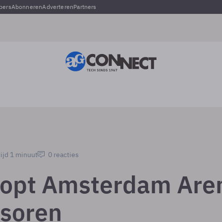
pers
Abonneren
Adverteren
Partners
ijd 1 minuut
0 reacties
topt Amsterdam Are
nsoren