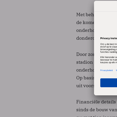
Met behulp van he
de komende jaren 
onderhoudskosten,
donderdag.
Door zorgvuldig t
stadion verkeren i
onderhoudsbeurten 
Op basis van com
uit voorspellingen
Financiële details
sinds de bouw van