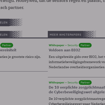
erlengd. Honeywell, dat de sensors regelt en plaatst, 
isch partner.
ELEN
ELEN
MEER WHITEPAPERS
Partner
Whitepaper
Security
Partner
ereiniteit
Voldoen aan BIO2
ies je grootste risico zijn.
Een uitgebreide gids over BIO2, het 
informatiebeveiligingsframework voo
Nederlandse overheidsorganisaties
Whitepaper
Security
Partner
De 10 verplichte zorgplichtmaa
de Cyberbeveiligingswet uitgel
De 10 verplichte zorgplichtmaatreg
Cyberbeveiligingswet waar Nederla