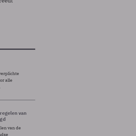
treedt
verplichte
r alle
.
tregelen van
egd
elen van de
ndse