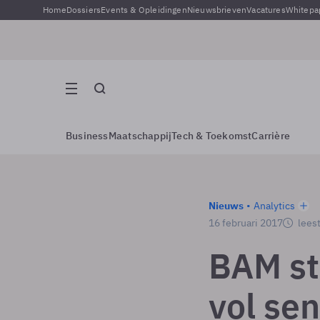
Home
Dossiers
Events & Opleidingen
Nieuwsbrieven
Vacatures
Whitepa
Business
Maatschappij
Tech & Toekomst
Carrière
Nieuws
Analytics
16 februari 2017
leest
BAM s
vol se