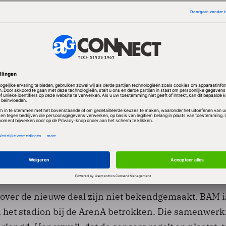
t Internet of Things kan het Amsterdamse voetbalst
naar verwachting flink besparen op zijn energie- en
 zo meldden de bedrijven en het bestuur van het st
e meten in welke staat verschillende onderdelen van 
s het niet meer nodig om vaste, periodieke
in te plannen, of om pas in te grijpen als er iets stuk
puterberekeningen kan onderhoud plaatsvinden wa
 blijkt dat er problemen aan zitten te komen.
 over de nieuwe deal zijn niet bekendgemaakt. BAM i
 het stadion bij de ArenA betrokken. Die samenwerk