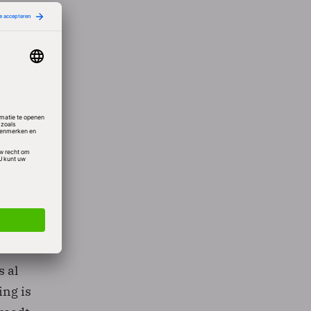
adion
adion
het
 is.
nneer
s al
ing is