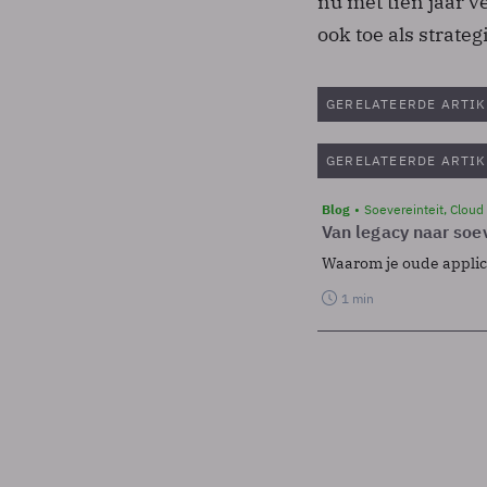
nu met tien jaar v
ook toe als strateg
GERELATEERDE ARTIK
GERELATEERDE ARTIK
Blog
Soevereinteit, Cloud
Van legacy naar soev
Waarom je oude applicat
1 min