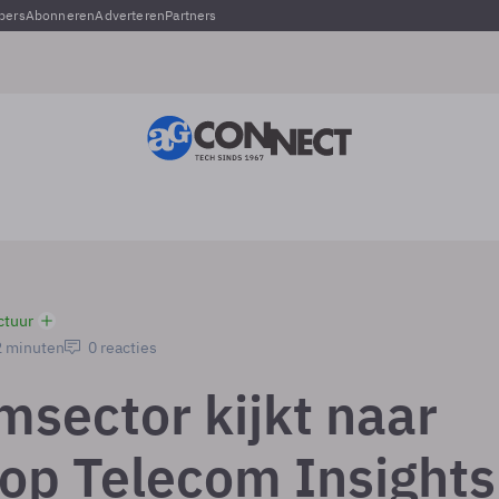
pers
Abonneren
Adverteren
Partners
ctuur
2 minuten
0 reacties
msector kijkt naar
 op Telecom Insights