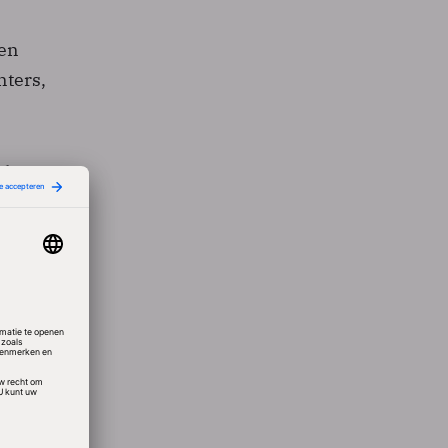
gen
nters,
al
gen en
ing,