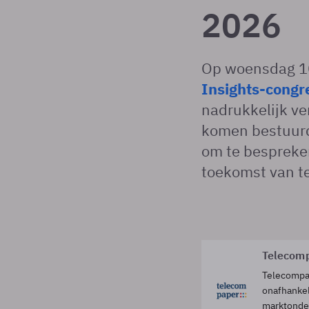
2026
Op woensdag 10 
Insights-congr
nadrukkelijk ver
komen bestuurd
om te bespreke
toekomst van t
Telecom
Telecompap
onafhankel
marktonde