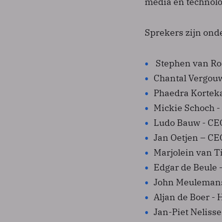
media en technolo
Sprekers zijn ond
Stephen van R
Chantal Vergou
Phaedra Kortek
Mickie Schoch -
Ludo Bauw - C
Jan Oetjen – C
Marjolein van T
Edgar de Beule 
John Meulemans
Aljan de Boer - 
Jan-Piet Nelisse