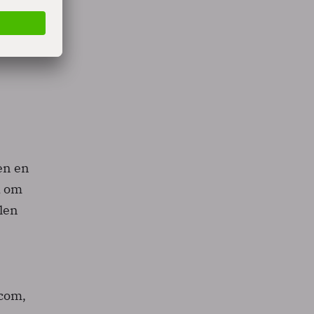
ent ook
en en
d om
len
ecom,