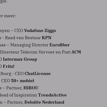
gie.
er meer:
ooyen – CEO
Vodafone Ziggo
w - Raad van Bestuur
KPN
aas – Managing Director
Eurofiber
 Directeur Telecom Vervoer en Post
ACM
EO
Intermax Group
EO
Fritz!
ilburg - CEO
ChatLicense
- CEO
50+ mobiel
 – Partner,
HIBOU
Head of Inspiration
TrendsActive
n – Partner,
Deloitte Nederland