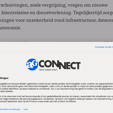
schuivingen, zoals vergrijzing, vragen om nieuwe
lantrelaties en dienstverlening. Tegelijkertijd zor
ningen voor onzekerheid rond infrastructuur, datace
autonomie.
e ontwikkelingen, met name de opkomst van artifici
ken hun stempel. AI beïnvloedt niet alleen toepassin
k netwerken, energieverbruik en kostenstructuren.
 ook het concurrentielandschap.
de maatschappelijke en politieke aandacht voor
sociale media. Discussies over regulering, digitale
 rol van Big Tech leiden tot nieuwe wet- en regelgev
ls op Europees niveau.