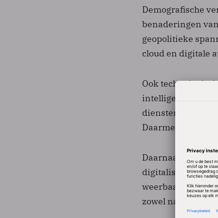
Demografische ver
benaderingen van k
geopolitieke span
cloud en digitale 
Ook technologisch
intelligence, druk
diensten, maar oo
Daarmee verandert
Daarnaast groeit 
digitalisering en 
weerbaarheid en de
zowel nationaal a