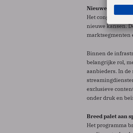
Nieuwe kansen e
Het congres staat n
nieuwe kansen. D
marktsegmenten e
Binnen de infrastr
belangrijke rol, 
aanbieders. In de
streamingdienste
exclusieve conten
onder druk en beï
Breed palet aan s
Het programma bre