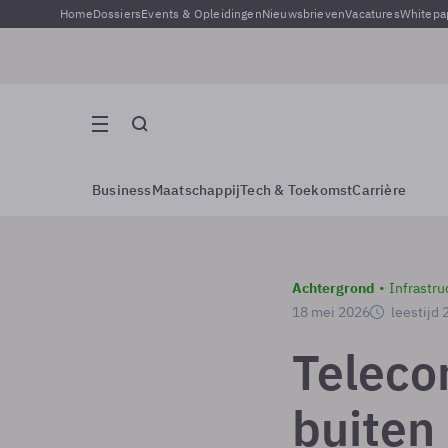
Home
Dossiers
Events & Opleidingen
Nieuwsbrieven
Vacatures
Whitepa
Business
Maatschappij
Tech & Toekomst
Carrière
Achtergrond
Infrastru
18 mei 2026
leestijd 
Teleco
buiten