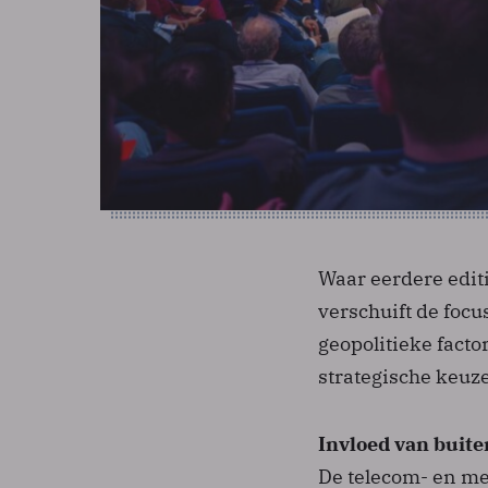
Waar eerdere edit
verschuift de focu
geopolitieke fact
strategische keuz
Invloed van buite
De telecom- en med