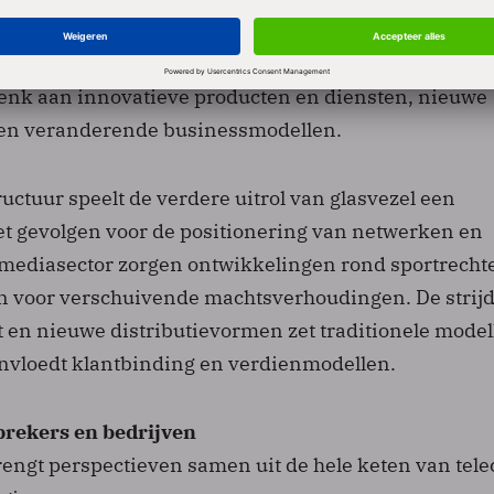
n verschuivende verhoudingen
iet alleen stil bij risico’s en uitdagingen, maar verk
enk aan innovatieve producten en diensten, nieuwe
n veranderende businessmodellen.
uctuur speelt de verdere uitrol van glasvezel een
met gevolgen voor de positionering van netwerken en
 mediasector zorgen ontwikkelingen rond sportrecht
n voor verschuivende machtsverhoudingen. De strij
t en nieuwe distributievormen zet traditionele model
nvloedt klantbinding en verdienmodellen.
prekers en bedrijven
ngt perspectieven samen uit de hele keten van tel