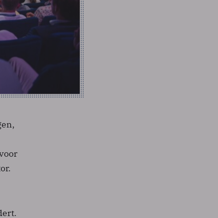
gen,
 voor
or.
ert.