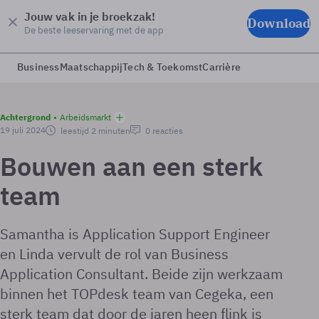
Jouw vak in je broekzak!
Download
De beste leeservaring met de app
Business
Maatschappij
Tech & Toekomst
Carrière
Achtergrond
Arbeidsmarkt
19 juli 2024
leestijd 2 minuten
0 reacties
Bouwen aan een sterk
team
Samantha is Application Support Engineer
en Linda vervult de rol van Business
Application Consultant. Beide zijn werkzaam
binnen het TOPdesk team van Cegeka, een
sterk team dat door de jaren heen flink is