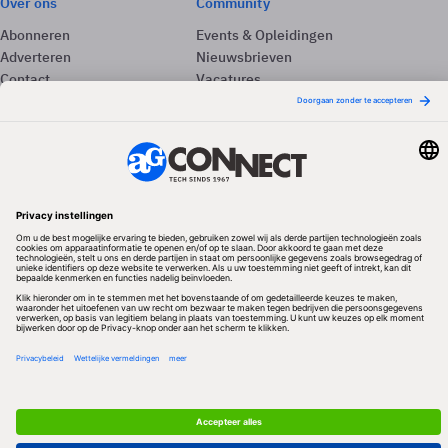
Over ons
Community
Abonneren
Events & Opleidingen
Adverteren
Nieuwsbrieven
Contact
Vacatures
Colofon
Whitepapers
Onze app
Privacyinstellingen
Volg ons
Redactionele partner
Algemene Voorwaarden & Copyrights
Privacy & Cookies