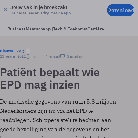
Jouw vak in je broekzak!
Download
De beste leeservaring met de app
Business
Maatschappij
Tech & Toekomst
Carrière
Nieuws
Zorg
13 januari 2011
leestijd 1 minuut
0 reacties
Patiënt bepaalt wie
EPD mag inzien
De medische gegevens van ruim 5,8 miljoen
Nederlanders zijn nu via het EPD te
raadplegen. Schippers stelt te hechten aan
goede beveiliging van de gegevens en het