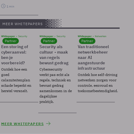
1 min
MEER WHITEPAPERS
Whitepaper
Security
Whitepaper
Security
Whitepaper
Netwerken
Partner
Partner
Partner
Een storing of
Security als
Van traditioneel
cyberaanval:
cultuur - maak
netwerkbeheer
ben je
van regels
naar AI
voorbereid?
bewust gedrag
aangestuurde
infrastructuur
Ontdek hoe een
Cybersecurity
goed
werkt pas echt als
Ontdek hoe self-driving
calamiteitenplan
regels, techniek en
netwerken zorgen voor
schade beperkt en
bewust gedrag
controle, eenvoud en
herstel versnelt.
samenkomen in de
toekomstbestendigheid.
dagelijkse
praktijk.
MEER WHITEPAPERS