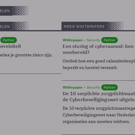
ELEN
ELEN
MEER WHITEPAPERS
Partner
Whitepaper
Security
Partner
ereiniteit
Een storing of cyberaanval: ben 
voorbereid?
ies je grootste risico zijn.
Ontdek hoe een goed calamiteitenp
beperkt en herstel versnelt.
Whitepaper
Security
Partner
De 10 verplichte zorgplichtmaa
de Cyberbeveiligingswet uitgel
De 10 verplichte zorgplichtmaatreg
Cyberbeveiligingswet waar Nederla
organisaties aan moeten voldoen.