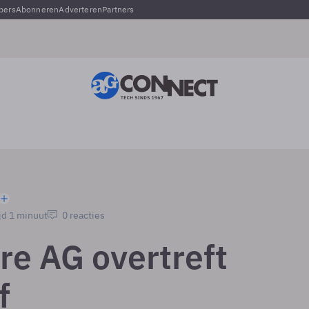
pers
Abonneren
Adverteren
Partners
jd 1 minuut
0 reacties
re AG overtreft
f