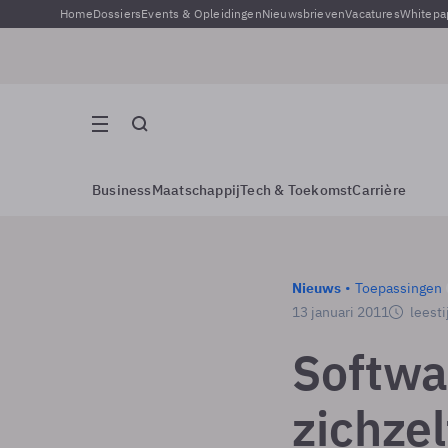
Home
Dossiers
Events & Opleidingen
Nieuwsbrieven
Vacatures
Whitepa
Business
Maatschappij
Tech & Toekomst
Carrière
Nieuws
Toepassingen
13 januari 2011
leesti
Softwa
zichzel