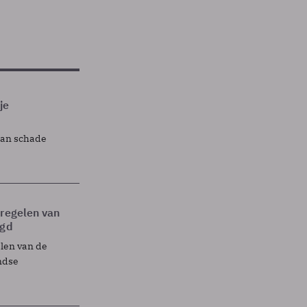
je
lan schade
tregelen van
egd
elen van de
ndse