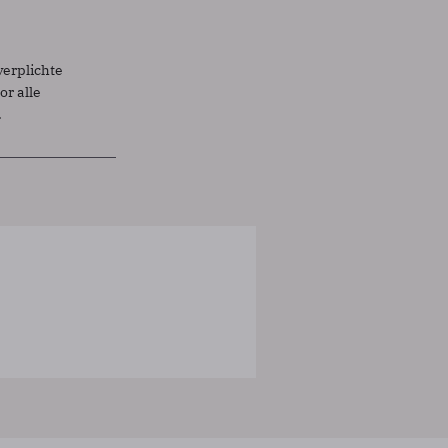
verplichte
r alle
.