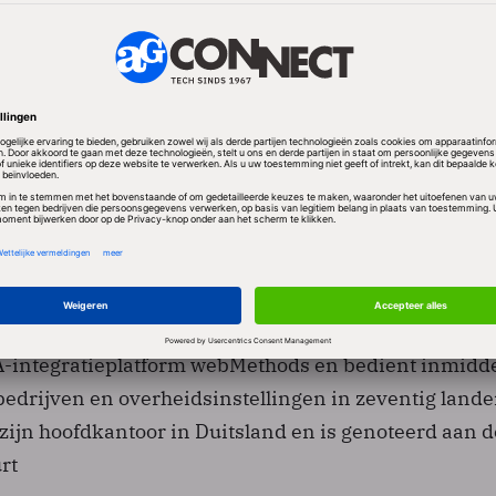
 vraag vanuit de financiële en publieke sectoren, v
anagementoplossingen (Enterprise Transaction Sys
AG niet de nettomarge op het peil van 2009 te houden
i steken bij omstreeks 20 procent.
reldwijd actief met onder meer de transactionele dat
-integratieplatform webMethods en bedient inmidd
edrijven en overheidsinstellingen in zeventig lande
zijn hoofdkantoor in Duitsland en is genoteerd aan d
rt