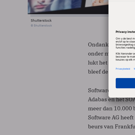
Shutterstock
© Shutterstock
Ondanks een goede
onder meer datam
lukt het Software 
bleef de winstgroe
Software AG is we
Adabas en het SOA
meer dan 10.000 b
Software AG heeft 
beurs van Frankfu