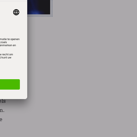
oor
tems),
 en
abase
els
n.
e