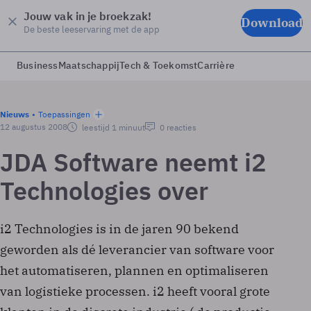
Jouw vak in je broekzak!
Download
De beste leeservaring met de app
Business
Maatschappij
Tech & Toekomst
Carrière
Nieuws
Toepassingen
12 augustus 2008
leestijd 1 minuut
0 reacties
JDA Software neemt i2
Technologies over
i2 Technologies is in de jaren 90 bekend
geworden als dé leverancier van software voor
het automatiseren, plannen en optimaliseren
van logistieke processen. i2 heeft vooral grote