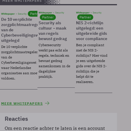
MEER WHITEPAPERS
Whitepaper
Security
Whitepaper
Security
Partner
Whitepaper
Security
Partner
Partner
De 10 verplichte
Security als
NIS 2-richtlijn
zorgplichtmaatregelen
cultuur - maak
uitgelegd: een
van de
van regels
uitgebreide gids
Cyberbeveiligingswet
bewust gedrag
voor compliance
uitgelegd
Cybersecurity
Ben je compliant
De 10 verplichte
werkt pas echt als
met de NIS 2-
zorgplichtmaatregelen
regels, techniek en
richtlijn? Hier vind
van de
bewust gedrag
je een uitgebreide
Cyberbeveiligingswet
samenkomen in de
gids over de NIS 2-
waar Nederlandse
dagelijkse
richtlijn die je
organisaties aan moeten
praktijk.
helpt dit te
voldoen.
realiseren.
MEER WHITEPAPERS
Reacties
Om een reactie achter te laten is een account