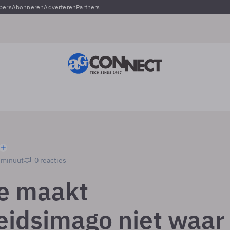
pers
Abonneren
Adverteren
Partners
1 minuut
0 reacties
e maakt
heidsimago niet waar