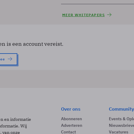
MEER WHITEPAPERS
en is een account vereist.
nee
Over ons
Community
Abonneren
Events & Opl
ën en informatie
Adverteren
Nieuwsbriev
sformatie. Wij
Contact
Vacatures
t, van onze