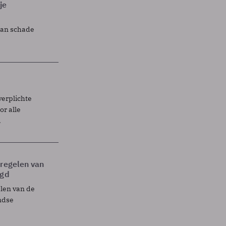
je
lan schade
verplichte
r alle
.
tregelen van
egd
elen van de
ndse