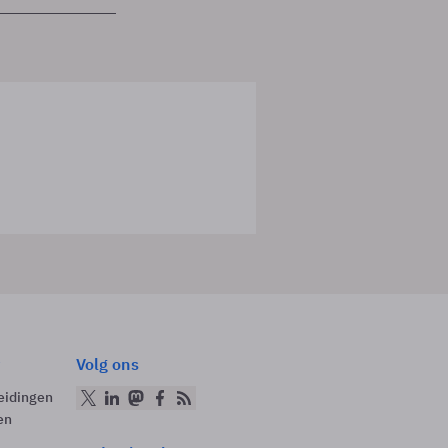
Volg ons
eidingen
en