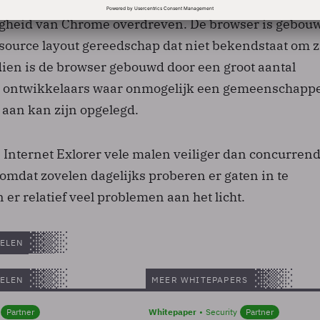
ngekondigd het lek snel te dichten. Volgens Hansen i
igheid van Chrome overdreven. De browser is gebou
source layout gereedschap dat niet bekendstaat om z
dien is de browser gebouwd door een groot aantal
 ontwikkelaars waar onmogelijk een gemeenschappe
 aan kan zijn opgelegd.
 Internet Exlorer vele malen veiliger dan concurren
omdat zovelen dagelijks proberen er gaten in te
r relatief veel problemen aan het licht.
ELEN
ELEN
MEER WHITEPAPERS
Partner
Whitepaper
Security
Partner