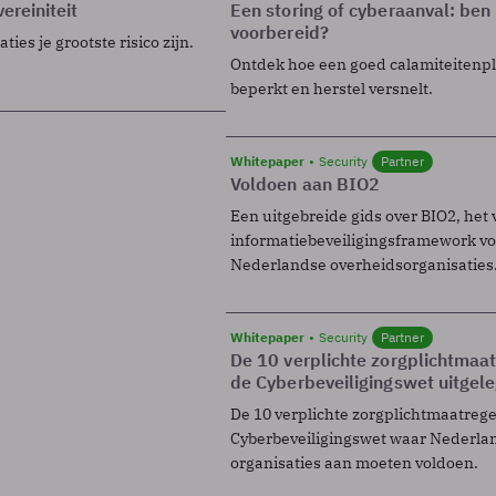
ereiniteit
Een storing of cyberaanval: ben 
voorbereid?
ies je grootste risico zijn.
Ontdek hoe een goed calamiteitenp
beperkt en herstel versnelt.
Whitepaper
Security
Partner
Voldoen aan BIO2
Een uitgebreide gids over BIO2, het 
informatiebeveiligingsframework voo
Nederlandse overheidsorganisaties
Whitepaper
Security
Partner
De 10 verplichte zorgplichtmaa
de Cyberbeveiligingswet uitgel
De 10 verplichte zorgplichtmaatreg
Cyberbeveiligingswet waar Nederla
organisaties aan moeten voldoen.