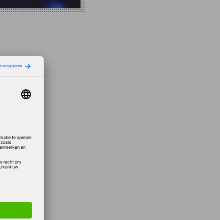
 te
 die
uik
-popup