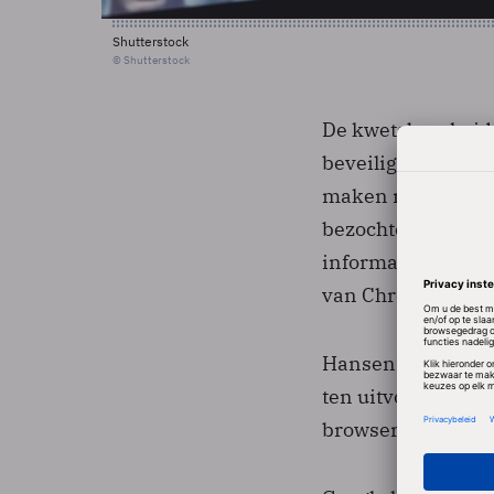
Shutterstock
© Shutterstock
De kwetsbaarheid
beveiligingsbedrij
maken moet de be
bezochte pagina to
informatie, niet 
van Chrome nog ze
Hansen heeft een 
ten uitvoer brengt
browser...seriously