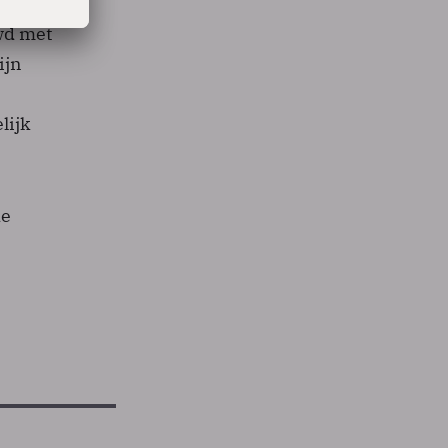
s de
wd met
ijn
lijk
de