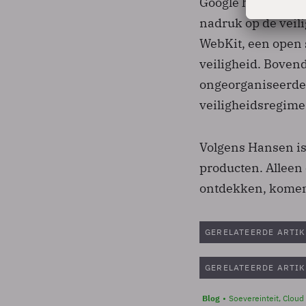
Google heeft al aa
nadruk op de veil
WebKit, een open 
veiligheid. Boven
ongeorganiseerde
veiligheidsregime
Volgens Hansen is
producten. Alleen 
ontdekken, komen e
GERELATEERDE ARTIK
GERELATEERDE ARTIK
Blog
Soevereinteit, Cloud