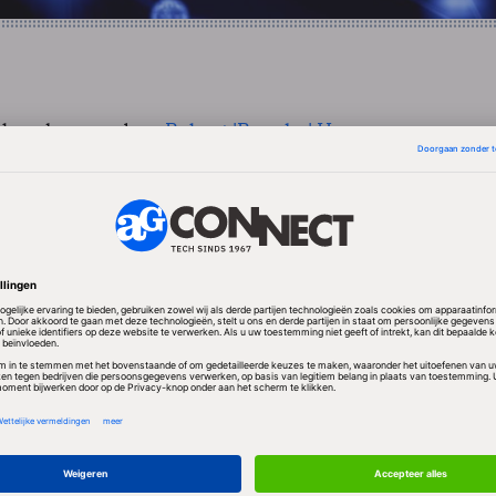
 beschreven door
Robert 'Rsnake' Hansen
van
f SecTheory is niet erg gevaarlijk. Om er gebruik van
zoeker het venster openen dat de broncode van een
ont. Alleen ontwikkelaars zullen interesse hebben in
de doorsnee Chrome-gebruiker. Bovendien is het gebr
er beperkt ten opzichte van andere browsers.
proof of concept pagina gemaakt die een JavaScript
 met de tekst "If you can see this, use another
."