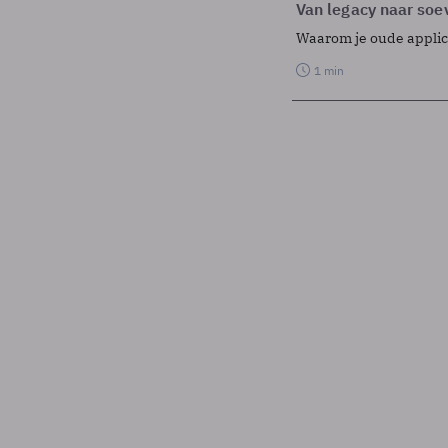
Van legacy naar soev
Waarom je oude applicat
1 min