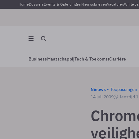
Home
Dossiers
Events & Opleidingen
Nieuwsbrieven
Vacatures
Whitepa
Business
Maatschappij
Tech & Toekomst
Carrière
Nieuws
Toepassingen
14 juli 2009
leestijd 
Chrom
veilig