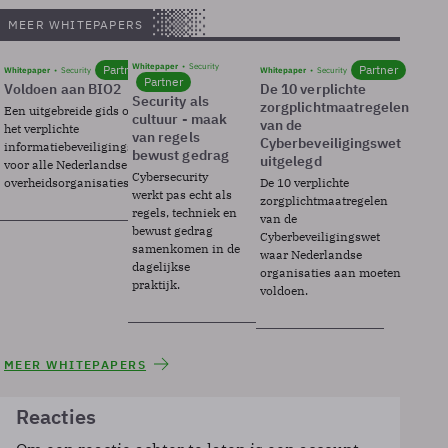
MEER WHITEPAPERS
Whitepaper
Security
Partner
Partner
Whitepaper
Security
Whitepaper
Security
Partner
Voldoen aan BIO2
De 10 verplichte
Security als
zorgplichtmaatregelen
Een uitgebreide gids over BIO2,
cultuur - maak
van de
het verplichte
van regels
Cyberbeveiligingswet
informatiebeveiligingsframework
bewust gedrag
uitgelegd
voor alle Nederlandse
Cybersecurity
overheidsorganisaties.
De 10 verplichte
werkt pas echt als
zorgplichtmaatregelen
regels, techniek en
van de
bewust gedrag
Cyberbeveiligingswet
samenkomen in de
waar Nederlandse
dagelijkse
organisaties aan moeten
praktijk.
voldoen.
MEER WHITEPAPERS
Reacties