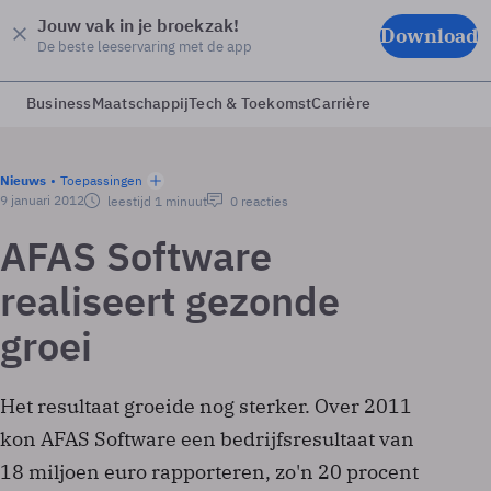
Jouw vak in je broekzak!
Download
De beste leeservaring met de app
Business
Maatschappij
Tech & Toekomst
Carrière
Nieuws
Toepassingen
9 januari 2012
leestijd 1 minuut
0 reacties
AFAS Software
realiseert gezonde
groei
Het resultaat groeide nog sterker. Over 2011
kon AFAS Software een bedrijfsresultaat van
18 miljoen euro rapporteren, zo'n 20 procent