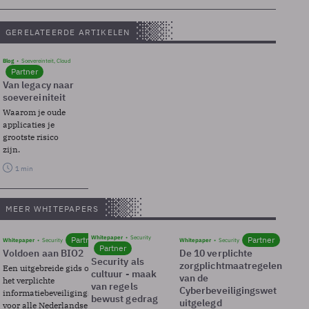
GERELATEERDE ARTIKELEN
Blog
Soevereinteit, Cloud
Partner
Van legacy naar
soevereiniteit
Waarom je oude
applicaties je
grootste risico
zijn.
1 min
MEER WHITEPAPERS
Whitepaper
Security
Partner
Partner
Whitepaper
Security
Whitepaper
Security
Partner
Voldoen aan BIO2
De 10 verplichte
Security als
zorgplichtmaatregelen
Een uitgebreide gids over BIO2,
cultuur - maak
van de
het verplichte
van regels
Cyberbeveiligingswet
informatiebeveiligingsframework
bewust gedrag
uitgelegd
voor alle Nederlandse