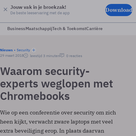
Jouw vak in je broekzak!
Download
De beste leeservaring met de app
Business
Maatschappij
Tech & Toekomst
Carrière
Nieuws
Security
29 maart 2018
leestijd 3 minuten
0 reacties
Waarom security-
experts weglopen met
Chromebooks
Wie op een conferentie over security om zich
heen kijkt, verwacht zware laptops met veel
extra beveiliging erop. In plaats daarvan