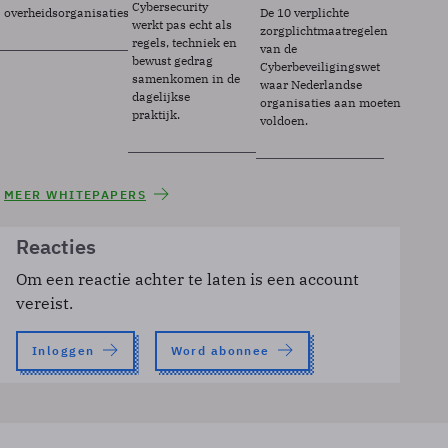
Cybersecurity
overheidsorganisaties.
De 10 verplichte
werkt pas echt als
zorgplichtmaatregelen
regels, techniek en
van de
bewust gedrag
Cyberbeveiligingswet
samenkomen in de
waar Nederlandse
dagelijkse
organisaties aan moeten
praktijk.
voldoen.
MEER WHITEPAPERS
Reacties
Om een reactie achter te laten is een account
vereist.
Inloggen
Word abonnee