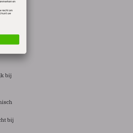
 eerst
rtijen
k bij
hisch
ht bij