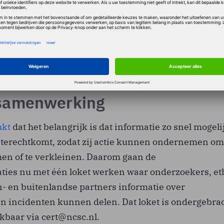
aar een melding over een dergelijk probleem heen
lg dat een melding voor de vitale infrastructuur
ongeluk bij het DTC kan komen, die de informatie dan
len naar het NCSC, dat op zijn beurt de relevante pa
samenwerking
ukt
dat het belangrijk is dat informatie zo snel mogelij
n terechtkomt, zodat zij actie kunnen ondernemen om
en of te verkleinen. Daarom gaan de
ties nu met één loket werken waar onderzoekers, et
- en buitenlandse partners informatie over
n incidenten kunnen delen. Dat loket is ondergebrac
kbaar via cert@ncsc.nl.