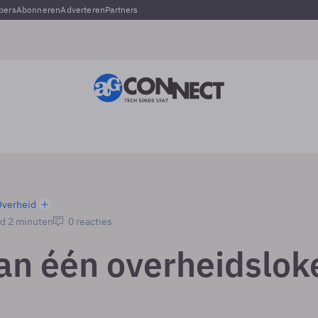
pers
Abonneren
Adverteren
Partners
Overheid
jd 2 minuten
0 reacties
an één overheidslok