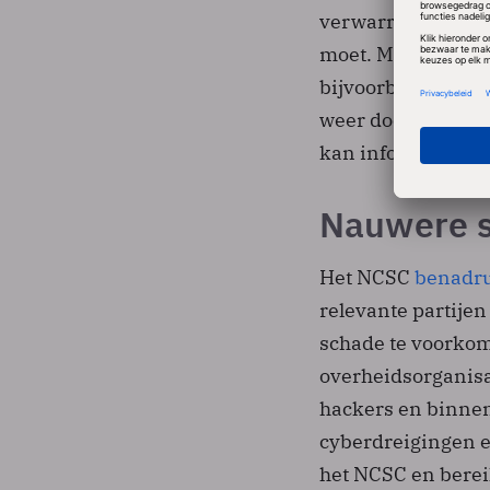
verwarrend zijn w
moet. Met als gevo
bijvoorbeeld per 
weer door moet spe
kan informeren.
Nauwere 
Het NCSC
benadr
relevante partije
schade te voorkom
overheidsorganisa
hackers en binnen
cyberdreigingen e
het NCSC en berei