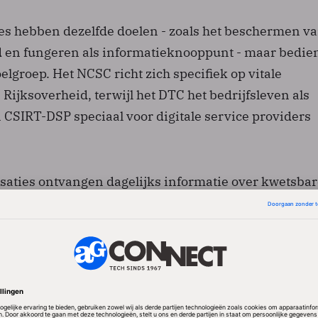
ies hebben dezelfde doelen - zoals het beschermen v
d en fungeren als informatieknooppunt - maar bedie
elgroep. Het NCSC richt zich specifiek op vitale
 Rijksoverheid, terwijl het DTC het bedrijfsleven als
 CSIRT-DSP speciaal voor digitale service providers
isaties ontvangen dagelijks informatie over kwetsbar
 die zij vervolgens doorgeven aan potentiële slachto
 gaat dan bijvoorbeeld over software waar een fout in 
raties waardoor aanvallen mogelijk worden of system
eïnstalleerd is.
anisaties verschillende doelgroepen bedienen, kan 