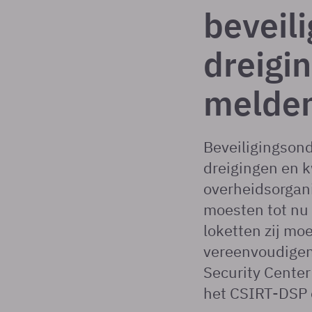
beveil
dreigi
melde
Beveiligingsond
dreigingen en 
overheidsorgani
moesten tot nu t
loketten zij mo
vereenvoudigen,
Security Center
het CSIRT-DSP 