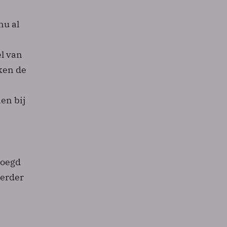
nu al
l van
ken de
en bij
voegd
verder