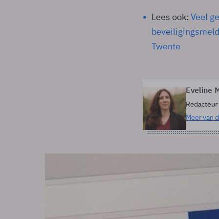
Lees ook:
Veel g
beveiligingsmeldi
Twente
Eveline M
Redacteur
Meer van d