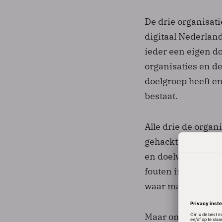
De drie organisat
digitaal Nederlan
ieder een eigen do
organisaties en de
doelgroep heeft en
bestaat.
Alle drie de organ
gehackte systemen,
en doelwitten. Het
fouten in configu
waar malware op g
Maar omdat de org