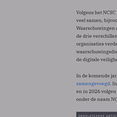
Volgens het NCSC 
veel samen, bijvo
Waarschuwingen o
de drie verschill
organisaties verd
waarschuwingsdien
de digitale veilig
In de komende jar
samengevoegd
. 
en in 2026 volgen
onder de naam N
GERELATEERDE ARTIK