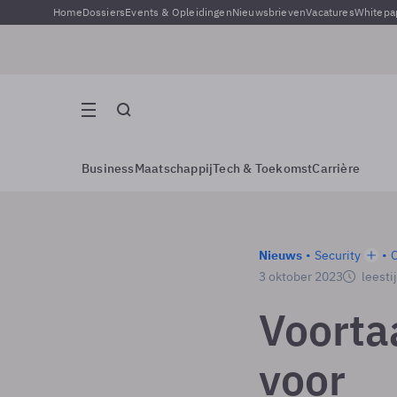
Home
Dossiers
Events & Opleidingen
Nieuwsbrieven
Vacatures
Whitepa
Business
Maatschappij
Tech & Toekomst
Carrière
Nieuws
Security
3 oktober 2023
leesti
Voorta
voor