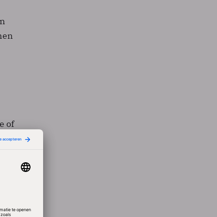
an
nen
e of
ffers
zit,
en
het