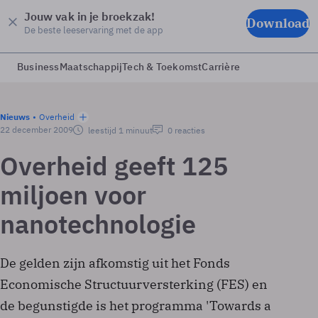
Jouw vak in je broekzak!
Download
De beste leeservaring met de app
Business
Maatschappij
Tech & Toekomst
Carrière
Nieuws
Overheid
22 december 2009
leestijd 1 minuut
0 reacties
Overheid geeft 125
miljoen voor
nanotechnologie
De gelden zijn afkomstig uit het Fonds
Economische Structuurversterking (FES) en
de begunstigde is het programma 'Towards a