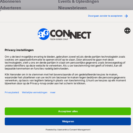
Abonneren
Events & Opleidingen
Adverteren
Nieuwsbrieven
Contact
Vacatures
Colofon
Whitepapers
Onze app
Privacyinstellingen
Volg ons
Redactionele partner
Algemene Voorwaarden & Copyrights
Privacy & Cookies