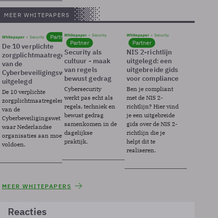
MEER WHITEPAPERS
Whitepaper
Security
Whitepaper
Security
Partner
Whitepaper
Security
Partner
Partner
De 10 verplichte
Security als
NIS 2-richtlijn
zorgplichtmaatregelen
cultuur - maak
uitgelegd: een
van de
van regels
uitgebreide gids
Cyberbeveiligingswet
bewust gedrag
voor compliance
uitgelegd
Cybersecurity
Ben je compliant
De 10 verplichte
werkt pas echt als
met de NIS 2-
zorgplichtmaatregelen
regels, techniek en
richtlijn? Hier vind
van de
bewust gedrag
je een uitgebreide
Cyberbeveiligingswet
samenkomen in de
gids over de NIS 2-
waar Nederlandse
dagelijkse
richtlijn die je
organisaties aan moeten
praktijk.
helpt dit te
voldoen.
realiseren.
MEER WHITEPAPERS
Reacties