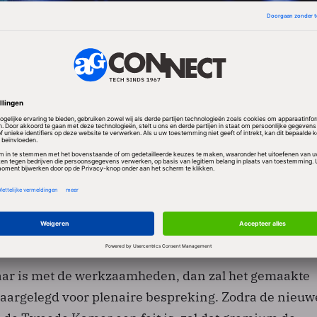
 der Burg (VVD, voorzitter)
Lange (PvdA)
sen (PVV)
p (CDA)
huizen (SP)
hchi (D66)
khuis (GroenLinks)
klaar is met de werkzaamheden, dan zal het gemaakte
aargelegd voor plenaire bespreking. Zodra de nieuw