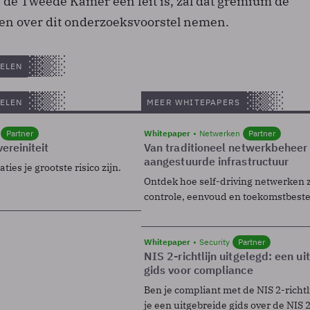
 de Tweede Kamer een feit is, zal dat gremium de
iten over dit onderzoeksvoorstel nemen.
ELEN
ELEN
MEER WHITEPAPERS
Partner
Whitepaper
Netwerken
Partner
ereiniteit
Van traditioneel netwerkbeheer
aangestuurde infrastructuur
ies je grootste risico zijn.
Ontdek hoe self-driving netwerken 
controle, eenvoud en toekomstbest
Whitepaper
Security
Partner
NIS 2-richtlijn uitgelegd: een u
gids voor compliance
Ben je compliant met de NIS 2-richtl
je een uitgebreide gids over de NIS 2-