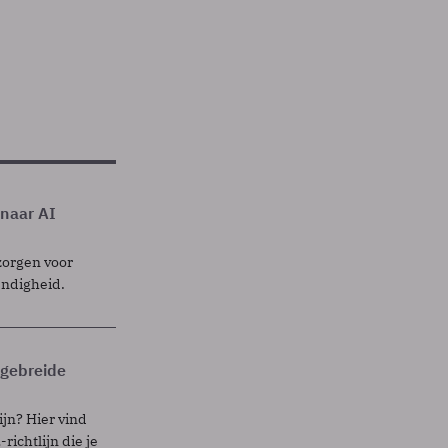
 naar AI
zorgen voor
endigheid.
itgebreide
ijn? Hier vind
richtlijn die je