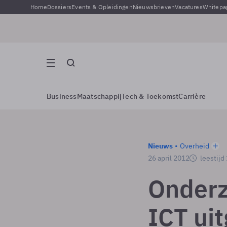
Home
Dossiers
Events & Opleidingen
Nieuwsbrieven
Vacatures
Whitepa
Business
Maatschappij
Tech & Toekomst
Carrière
Nieuws
Overheid
26 april 2012
leestijd
Onderz
ICT ui