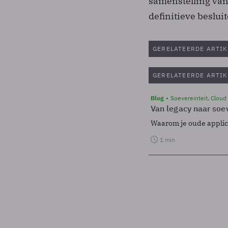
samenstelling van
definitieve beslu
GERELATEERDE ARTIK
GERELATEERDE ARTIK
Blog
Soevereinteit, Cloud
Van legacy naar soev
Waarom je oude applicat
1 min