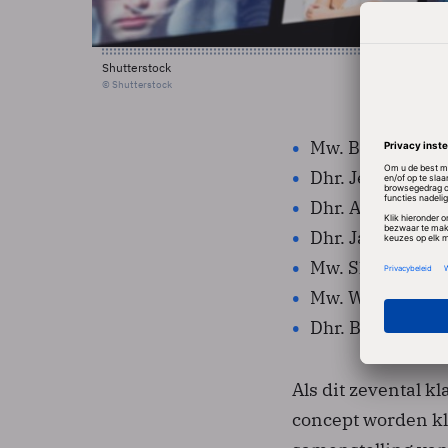
Shutterstock
© Shutterstock
Mw. Brigitte van
Dhr. Jeroen de 
Dhr. Andre Elis
Dhr. Jack Bisko
Mw. Sharon Gest
Mw. Wassila Hac
Dhr. Bruno Braa
Als dit zevental 
concept worden kl