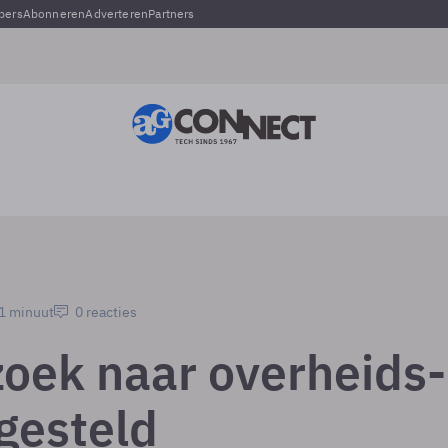
pers
Abonneren
Adverteren
Partners
 1 minuut
0 reacties
oek naar overheids-
tgesteld