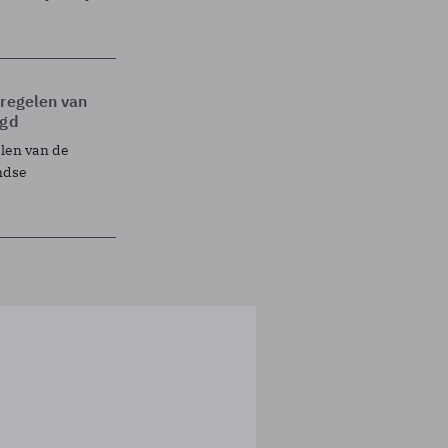
tregelen van
egd
elen van de
ndse