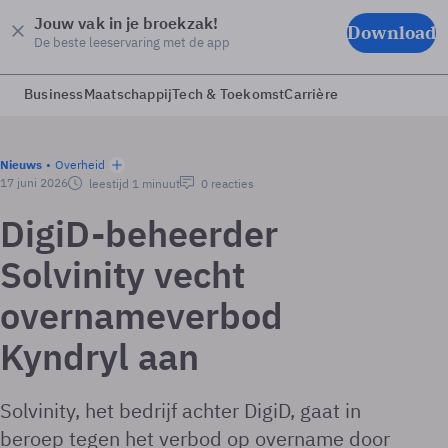
Jouw vak in je broekzak!
Download
De beste leeservaring met de app
Business
Maatschappij
Tech & Toekomst
Carrière
Nieuws
Overheid
17 juni 2026
leestijd 1 minuut
0 reacties
DigiD-beheerder
Solvinity vecht
overnameverbod
Kyndryl aan
Solvinity, het bedrijf achter DigiD, gaat in
beroep tegen het verbod op overname door