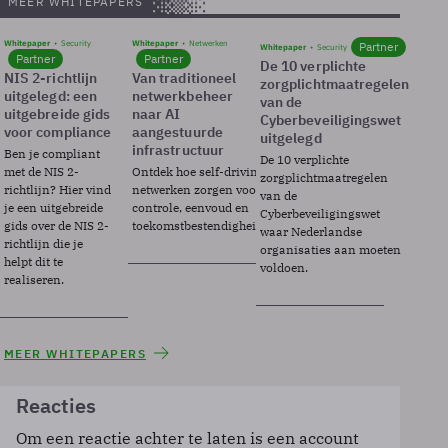
MEER WHITEPAPERS
Whitepaper
Security
Whitepaper
Netwerken
Partner
Whitepaper
Security
Partner
Partner
De 10 verplichte
NIS 2-richtlijn
Van traditioneel
zorgplichtmaatregelen
uitgelegd: een
netwerkbeheer
van de
uitgebreide gids
naar AI
Cyberbeveiligingswet
voor compliance
aangestuurde
uitgelegd
infrastructuur
Ben je compliant
De 10 verplichte
met de NIS 2-
Ontdek hoe self-driving
zorgplichtmaatregelen
richtlijn? Hier vind
netwerken zorgen voor
van de
je een uitgebreide
controle, eenvoud en
Cyberbeveiligingswet
gids over de NIS 2-
toekomstbestendigheid.
waar Nederlandse
richtlijn die je
organisaties aan moeten
helpt dit te
voldoen.
realiseren.
MEER WHITEPAPERS
Reacties
Om een reactie achter te laten is een account