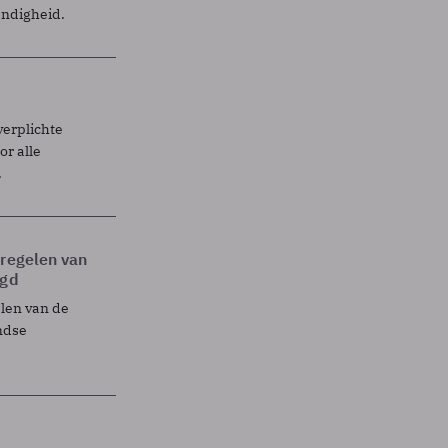
endigheid.
verplichte
r alle
.
tregelen van
egd
elen van de
ndse