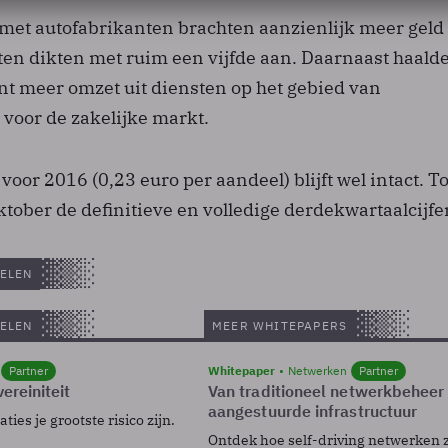
 met autofabrikanten brachten aanzienlijk meer geld 
ten dikten met ruim een vijfde aan. Daarnaast haald
 meer omzet uit diensten op het gebied van
oor de zakelijke markt.
voor 2016 (0,23 euro per aandeel) blijft wel intact.
ktober de definitieve en volledige derdekwartaalcijfe
ELEN
ELEN
MEER WHITEPAPERS
Partner
Whitepaper
Netwerken
Partner
ereiniteit
Van traditioneel netwerkbeheer
aangestuurde infrastructuur
ies je grootste risico zijn.
Ontdek hoe self-driving netwerken 