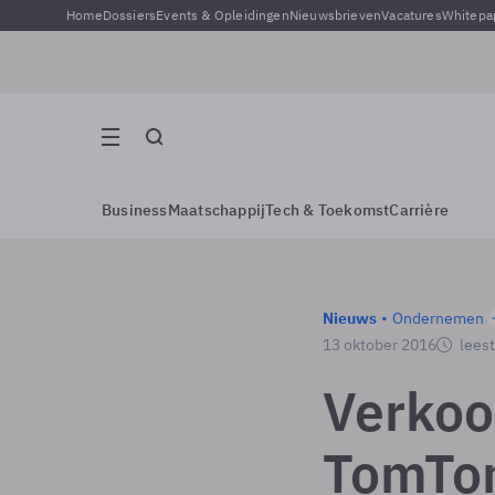
Home
Dossiers
Events & Opleidingen
Nieuwsbrieven
Vacatures
Whitepa
Business
Maatschappij
Tech & Toekomst
Carrière
Nieuws
Ondernemen
13 oktober 2016
leest
Verkoo
TomTo