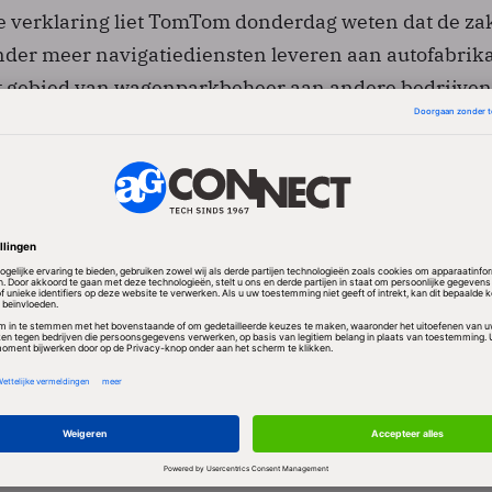
se verklaring liet TomTom donderdag weten dat de zak
nder meer navigatiediensten leveren aan autofabrik
t gebied van wagenparkbeheer aan andere bedrijven
htingen presteren.
e verklaring op basis van voorlopige cijfers liet Tom
dat de consumentenomzet in het derde kwartaal met
 naar 137 miljoen euro. De totale opbrengsten zakte
ljoen euro.
tda) bleef met 33 miljoen euro wel op peil. Dat komt
op de verkoop van navigatiekastjes veel lager zijn d
software en diensten. Die omzet bleef de afgelopen t
ens TomTom in lijn met de verwachtingen.