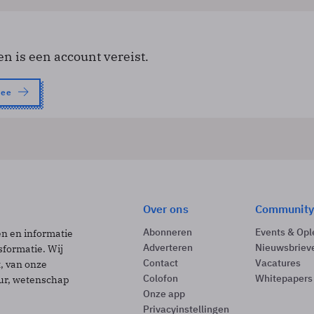
en is een account vereist.
nee
Over ons
Community
Abonneren
Events & Opl
ën en informatie
Adverteren
Nieuwsbriev
sformatie. Wij
Contact
Vacatures
t, van onze
Colofon
Whitepapers
uur, wetenschap
Onze app
Privacyinstellingen