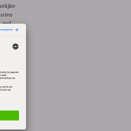
elijke
anten
, wel
Tom
 15
n met 6
an die
ijd wel