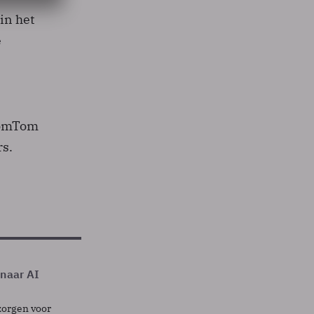
in het
e
 TomTom
rs.
 naar AI
zorgen voor