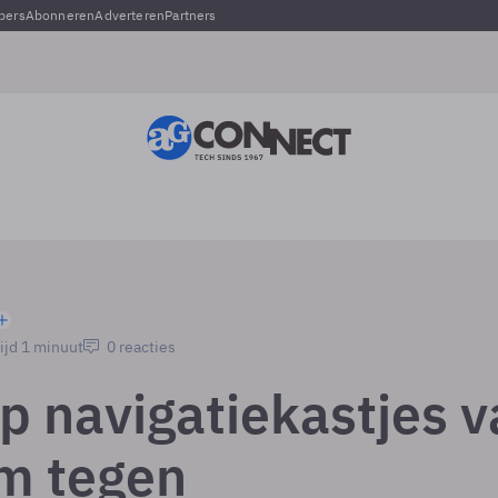
pers
Abonneren
Adverteren
Partners
ijd 1 minuut
0 reacties
p navigatiekastjes v
m tegen