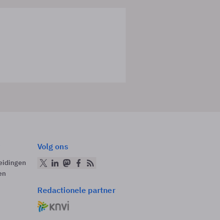
Volg ons
eidingen
en
Redactionele partner