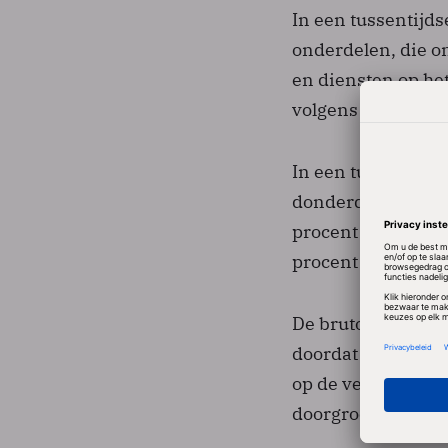
In een tussentijd
onderdelen, die o
en diensten op he
volgens de verwac
In een tussentijds
donderdag weten 
procent is gedaald
procent tot 239 mi
De brutowinst (ebi
doordat de marges 
op de verkoop van 
doorgroeien, volg