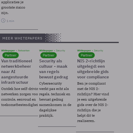
applicaties je
grootste risico
zijn.
1 min
MEER WHITEPAPERS
Whitepaper
Netwerken
Whitepaper
Security
Whitepaper
Security
Partner
Partner
Partner
Van traditioneel
Security als
NIS 2-richtlijn
netwerkbeheer
cultuur - maak
uitgelegd: een
naar AI
van regels
uitgebreide gids
aangestuurde
bewust gedrag
voor compliance
infrastructuur
Cybersecurity
Ben je compliant
Ontdek hoe self-driving
werkt pas echt als
met de NIS 2-
netwerken zorgen voor
regels, techniek en
richtlijn? Hier vind
controle, eenvoud en
bewust gedrag
je een uitgebreide
toekomstbestendigheid.
samenkomen in de
gids over de NIS 2-
dagelijkse
richtlijn die je
praktijk.
helpt dit te
realiseren.