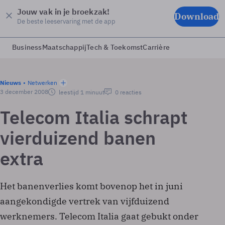
Jouw vak in je broekzak!
Download
De beste leeservaring met de app
Business
Maatschappij
Tech & Toekomst
Carrière
Nieuws
Netwerken
3 december 2008
leestijd 1 minuut
0 reacties
Telecom Italia schrapt
vierduizend banen
extra
Het banenverlies komt bovenop het in juni
aangekondigde vertrek van vijfduizend
werknemers. Telecom Italia gaat gebukt onder