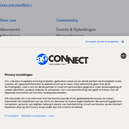
Lees ons manifest >
Over ons
Community
Abonneren
Events & Opleidingen
Adverteren
Nieuwsbrieven
Contact
Vacatures
Colofon
Whitepapers
Onze app
Privacyinstellingen
Volg ons
Redactionele partner
Algemene Voorwaarden & Copyrights