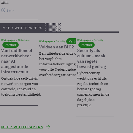
zijn.
1 min
MEER WHITEPAPERS
Whitepaper
Netwerken
Whitepaper
Security
Partner
Whitepaper
Security
Partner
Partner
Voldoen aan BIO2
Van traditioneel
Security als
Een uitgebreide gids over BIO2,
netwerkbeheer
cultuur - maak
het verplichte
naar AI
van regels
informatiebeveiligingsframework
aangestuurde
bewust gedrag
voor alle Nederlandse
infrastructuur
Cybersecurity
overheidsorganisaties.
Ontdek hoe self-driving
werkt pas echt als
netwerken zorgen voor
regels, techniek en
controle, eenvoud en
bewust gedrag
toekomstbestendigheid.
samenkomen in de
dagelijkse
praktijk.
MEER WHITEPAPERS