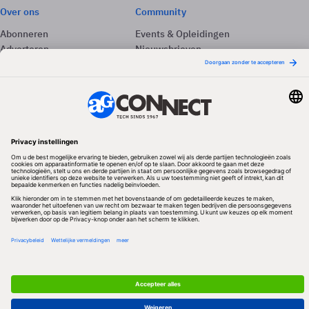
Over ons
Community
Abonneren
Events & Opleidingen
Adverteren
Nieuwsbrieven
Contact
Vacatures
Colofon
Whitepapers
Onze app
Privacyinstellingen
Volg ons
Redactionele partner
Algemene Voorwaarden & Copyrights
Privacy & Cookies