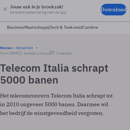
Jouw vak in je broekzak!
Download
De beste leeservaring met de app
Business
Maatschappij
Tech & Toekomst
Carrière
Nieuws
Netwerken
5 juni 2008
leestijd 1 minuut
0 reacties
Telecom Italia schrapt
5000 banen
Het telecomconcern Telecom Italia schrapt tot
in 2010 ongeveer 5000 banen. Daarmee wil
het bedrijf de winstgevendheid vergroten.