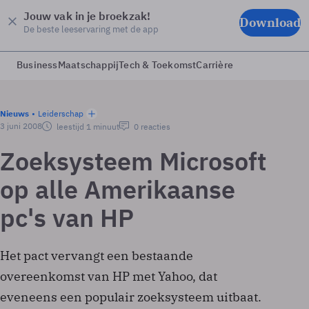
Jouw vak in je broekzak!
Download
De beste leeservaring met de app
Business
Maatschappij
Tech & Toekomst
Carrière
Nieuws
Leiderschap
3 juni 2008
leestijd 1 minuut
0 reacties
Zoeksysteem Microsoft
op alle Amerikaanse
pc's van HP
Het pact vervangt een bestaande
overeenkomst van HP met Yahoo, dat
eveneens een populair zoeksysteem uitbaat.