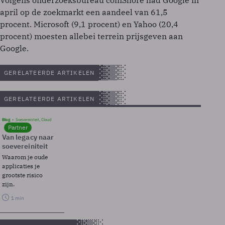
Volgens onderzoeksbureau comShore had Google in
april op de zoekmarkt een aandeel van 61,5
procent. Microsoft (9,1 procent) en Yahoo (20,4
procent) moesten allebei terrein prijsgeven aan
Google.
GERELATEERDE ARTIKELEN
GERELATEERDE ARTIKELEN
Blog
Soevereinteit, Cloud
Partner
Van legacy naar
soevereiniteit
Waarom je oude
applicaties je
grootste risico
zijn.
1 min