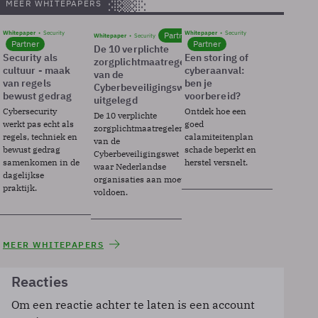
MEER WHITEPAPERS
Whitepaper
Security
Whitepaper
Security
Partner
Whitepaper
Security
Partner
Partner
De 10 verplichte
Security als
Een storing of
zorgplichtmaatregelen
cultuur - maak
cyberaanval:
van de
van regels
ben je
Cyberbeveiligingswet
bewust gedrag
voorbereid?
uitgelegd
Cybersecurity
Ontdek hoe een
De 10 verplichte
werkt pas echt als
goed
zorgplichtmaatregelen
regels, techniek en
calamiteitenplan
van de
bewust gedrag
schade beperkt en
Cyberbeveiligingswet
samenkomen in de
herstel versnelt.
waar Nederlandse
dagelijkse
organisaties aan moeten
praktijk.
voldoen.
MEER WHITEPAPERS
Reacties
Om een reactie achter te laten is een account