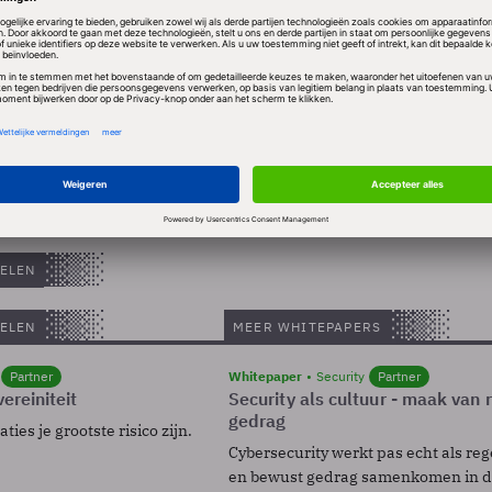
 dat het operationele resultaat in het huidige kwar
zal nemen tot een bedrag tussen de 55 en 65 miljoen d
rtaal kwamen de verdiensten uit de lopende activitei
en dollar.
ELEN
ELEN
MEER WHITEPAPERS
Partner
Whitepaper
Security
Partner
ereiniteit
Security als cultuur - maak van
gedrag
ies je grootste risico zijn.
Cybersecurity werkt pas echt als reg
en bewust gedrag samenkomen in de