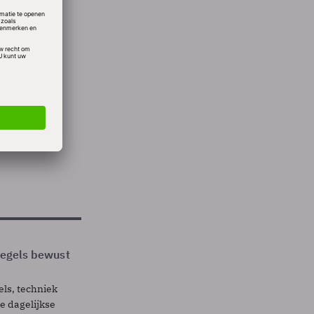
taal
ollar.
ten
 regels bewust
els, techniek
 dagelijkse