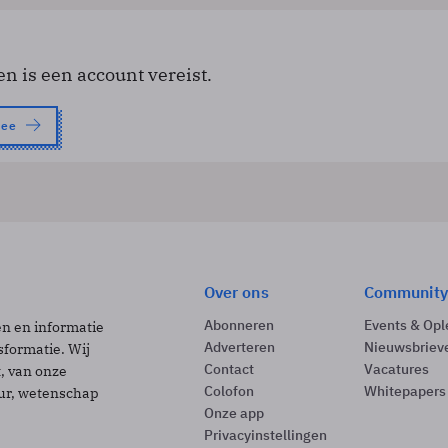
en is een account vereist.
nee
Over ons
Community
Abonneren
Events & Opl
ën en informatie
Adverteren
Nieuwsbriev
sformatie. Wij
Contact
Vacatures
t, van onze
Colofon
Whitepapers
uur, wetenschap
Onze app
Privacyinstellingen