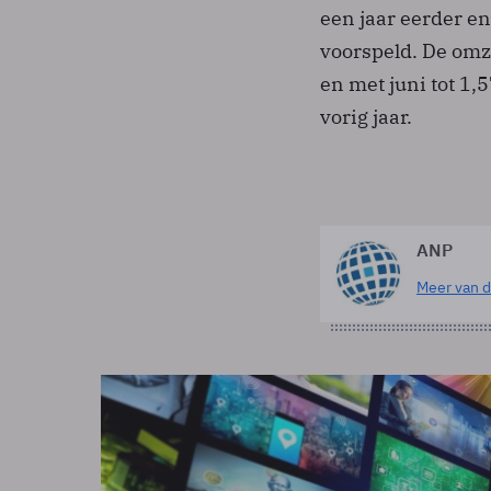
een jaar eerder e
voorspeld. De omze
en met juni tot 1,
vorig jaar.
ANP
Meer van d