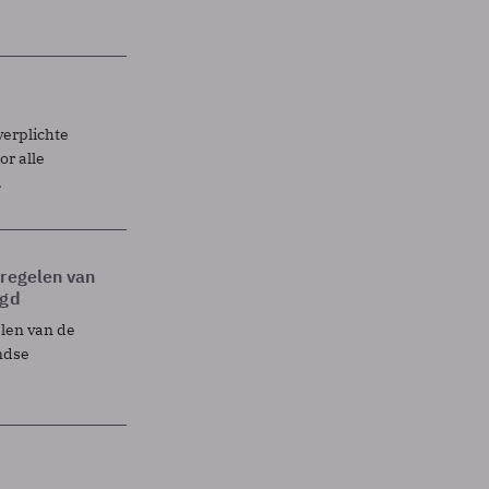
verplichte
r alle
.
tregelen van
egd
elen van de
ndse