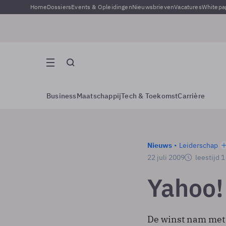
Home
Dossiers
Events & Opleidingen
Nieuwsbrieven
Vacatures
Whitepa
Business
Maatschappij
Tech & Toekomst
Carrière
Nieuws
Leiderschap
22 juli 2009
leestijd 
Yahoo! 
De winst nam met 