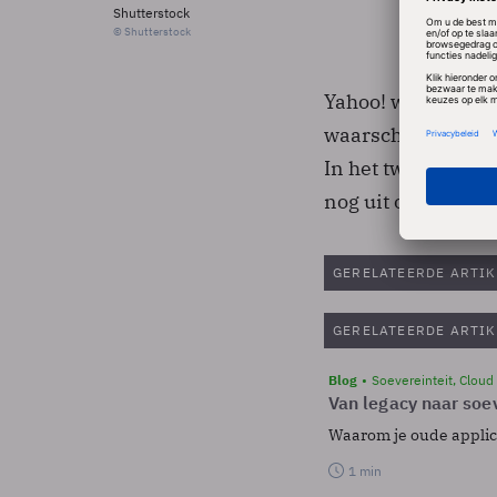
Shutterstock
© Shutterstock
Yahoo! waarschuwde
waarschijnlijk af 
In het tweede kwa
nog uit op 76 miljo
GERELATEERDE ARTIK
GERELATEERDE ARTIK
Blog
Soevereinteit, Cloud
Van legacy naar soev
Waarom je oude applicat
1 min