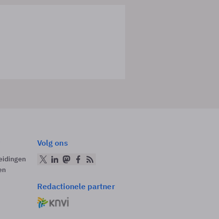
Volg ons
eidingen
en
Redactionele partner