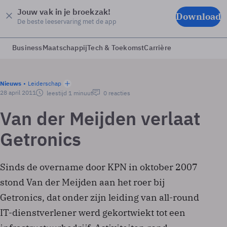
Jouw vak in je broekzak!
Download
De beste leeservaring met de app
Business
Maatschappij
Tech & Toekomst
Carrière
Nieuws
Leiderschap
28 april 2011
leestijd 1 minuut
0 reacties
Van der Meijden verlaat
Getronics
Sinds de overname door KPN in oktober 2007
stond Van der Meijden aan het roer bij
Getronics, dat onder zijn leiding van all-round
IT-dienstverlener werd gekortwiekt tot een