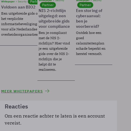
Whitepaper
Security
Whitepaper
Security
Partner
Whitepaper
Security
Partner
Partner
Voldoen aan BIO2
NIS 2-richtlijn
Een storing of
Een uitgebreide gids over BIO2,
uitgelegd: een
cyberaanval:
het verplichte
uitgebreide gids
ben je
informatiebeveiligingsframework
voor compliance
voorbereid?
voor alle Nederlandse
Ben je compliant
Ontdek hoe een
overheidsorganisaties.
met de NIS 2-
goed
richtlijn? Hier vind
calamiteitenplan
je een uitgebreide
schade beperkt en
gids over de NIS 2-
herstel versnelt.
richtlijn die je
helpt dit te
realiseren.
MEER WHITEPAPERS
Reacties
Om een reactie achter te laten is een account
vereist.