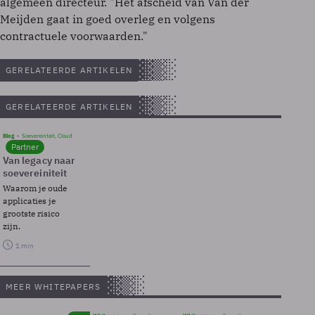
algemeen directeur. "Het afscheid van Van der
Meijden gaat in goed overleg en volgens
contractuele voorwaarden."
GERELATEERDE ARTIKELEN
GERELATEERDE ARTIKELEN
Blog
Soevereinteit, Cloud
Partner
Van legacy naar
soevereiniteit
Waarom je oude
applicaties je
grootste risico
zijn.
1 min
MEER WHITEPAPERS