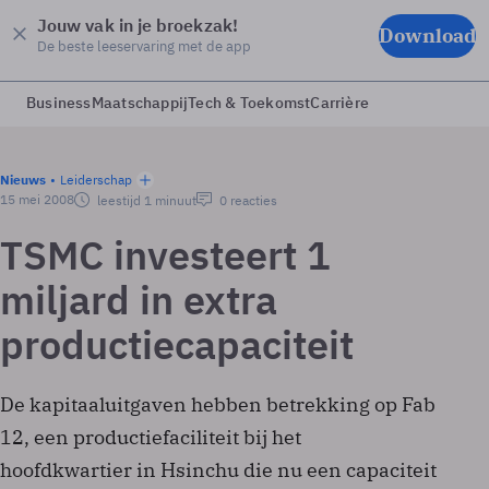
Jouw vak in je broekzak!
Download
De beste leeservaring met de app
Business
Maatschappij
Tech & Toekomst
Carrière
Nieuws
Leiderschap
15 mei 2008
leestijd 1 minuut
0 reacties
TSMC investeert 1
miljard in extra
productiecapaciteit
De kapitaaluitgaven hebben betrekking op Fab
12, een productiefaciliteit bij het
hoofdkwartier in Hsinchu die nu een capaciteit