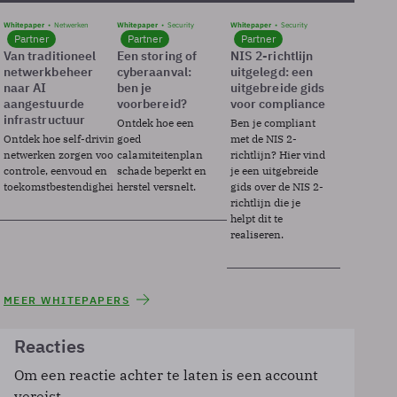
Whitepaper
Netwerken
Whitepaper
Security
Whitepaper
Security
Partner
Partner
Partner
Van traditioneel
Een storing of
NIS 2-richtlijn
netwerkbeheer
cyberaanval:
uitgelegd: een
naar AI
ben je
uitgebreide gids
aangestuurde
voorbereid?
voor compliance
infrastructuur
Ontdek hoe een
Ben je compliant
Ontdek hoe self-driving
goed
met de NIS 2-
netwerken zorgen voor
calamiteitenplan
richtlijn? Hier vind
controle, eenvoud en
schade beperkt en
je een uitgebreide
toekomstbestendigheid.
herstel versnelt.
gids over de NIS 2-
richtlijn die je
helpt dit te
realiseren.
MEER WHITEPAPERS
Reacties
Om een reactie achter te laten is een account
vereist.