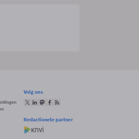
Volg ons
eidingen
en
Redactionele partner