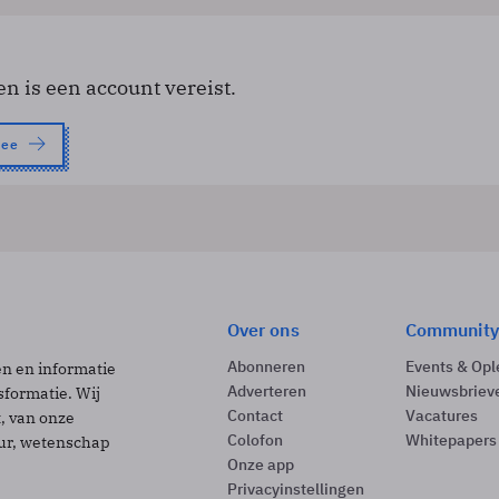
en is een account vereist.
nee
Over ons
Community
Abonneren
Events & Opl
ën en informatie
Adverteren
Nieuwsbriev
sformatie. Wij
Contact
Vacatures
t, van onze
Colofon
Whitepapers
uur, wetenschap
Onze app
Privacyinstellingen