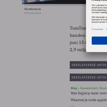
Shutterstock
© Shutterstock
TomTom heeft 97,4
handen. Aandeelho
juni 15.00 uur de
2,9 miljard euro ov
GERELATEERDE ARTIK
GERELATEERDE ARTIK
Blog
Soevereinteit, Cloud
Van legacy naar soev
Waarom je oude applicat