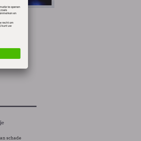
ot 26
heeft
je
lan schade