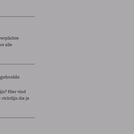
verplichte
r alle
.
itgebreide
ijn? Hier vind
richtlijn die je