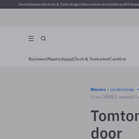
Home
Dossiers
Events & Opleidingen
Nieuwsbrieven
Vacatures
Whitepa
Business
Maatschappij
Tech & Toekomst
Carrière
Nieuws
Leiderschap
5 juni 2008
leestijd 1
Tomtom
door