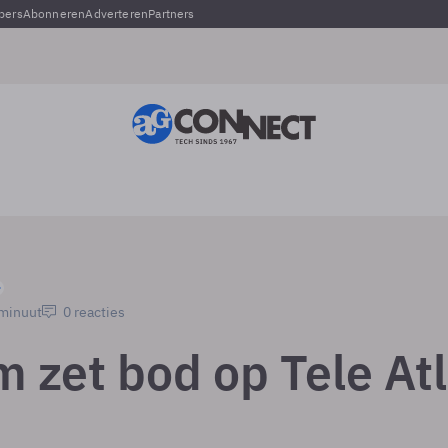
pers
Abonneren
Adverteren
Partners
 minuut
0 reacties
 zet bod op Tele At