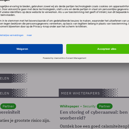
8 procent van alle uitstaande aandelen Tele Atlas in
uders die nog aandelen Tele Atlas bezitten krijgen t
 tijd deze alsnog aan te melden bij TomTom. TomTom 
er voor Tele Atlas.
ELEN
ELEN
MEER WHITEPAPERS
Partner
Whitepaper
Security
Partner
ereiniteit
Een storing of cyberaanval: ben 
voorbereid?
ies je grootste risico zijn.
Ontdek hoe een goed calamiteitenp