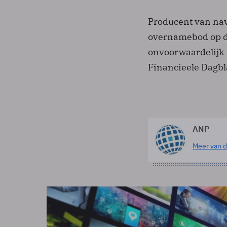
Producent van na
overnamebod op di
onvoorwaardelijk g
Financieele Dagbl
ANP
Meer van d