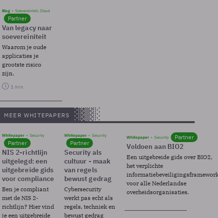
Blog
Soevereinteit, Cloud
Partner
Van legacy naar
soevereiniteit
Waarom je oude
applicaties je
grootste risico
zijn.
1 min
MEER WHITEPAPERS
Whitepaper
Security
Whitepaper
Security
Partner
Whitepaper
Security
Partner
Partner
Voldoen aan BIO2
NIS 2-richtlijn
Security als
Een uitgebreide gids over BIO2,
uitgelegd: een
cultuur - maak
het verplichte
uitgebreide gids
van regels
informatiebeveiligingsframewor
voor compliance
bewust gedrag
voor alle Nederlandse
Ben je compliant
Cybersecurity
overheidsorganisaties.
met de NIS 2-
werkt pas echt als
richtlijn? Hier vind
regels, techniek en
je een uitgebreide
bewust gedrag