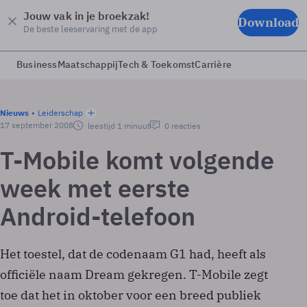
Jouw vak in je broekzak!
Download
De beste leeservaring met de app
Business
Maatschappij
Tech & Toekomst
Carrière
Nieuws
Leiderschap
17 september 2008
leestijd 1 minuut
0 reacties
T-Mobile komt volgende
week met eerste
Android-telefoon
Het toestel, dat de codenaam G1 had, heeft als
officiële naam Dream gekregen. T-Mobile zegt
toe dat het in oktober voor een breed publiek