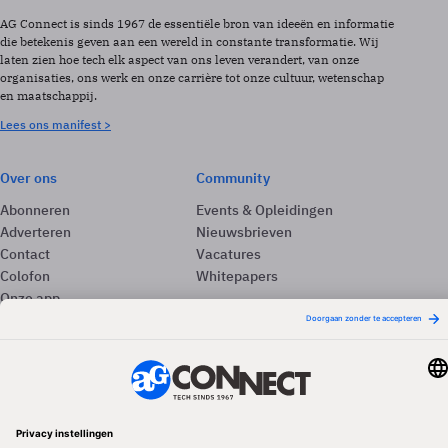
AG Connect is sinds 1967 de essentiële bron van ideeën en informatie
die betekenis geven aan een wereld in constante transformatie. Wij
laten zien hoe tech elk aspect van ons leven verandert, van onze
organisaties, ons werk en onze carrière tot onze cultuur, wetenschap
en maatschappij.
Lees ons manifest >
Over ons
Community
Abonneren
Events & Opleidingen
Adverteren
Nieuwsbrieven
Contact
Vacatures
Colofon
Whitepapers
Onze app
Privacyinstellingen
Volg ons