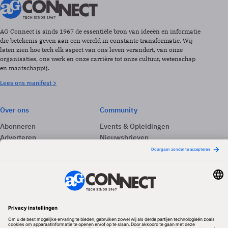
AG Connect is sinds 1967 de essentiële bron van ideeën en informatie
die betekenis geven aan een wereld in constante transformatie. Wij
laten zien hoe tech elk aspect van ons leven verandert, van onze
organisaties, ons werk en onze carrière tot onze cultuur, wetenschap
en maatschappij.
Lees ons manifest >
Over ons
Community
Abonneren
Events & Opleidingen
Adverteren
Nieuwsbrieven
Contact
Vacatures
Colofon
Whitepapers
Onze app
Privacyinstellingen
Volg ons