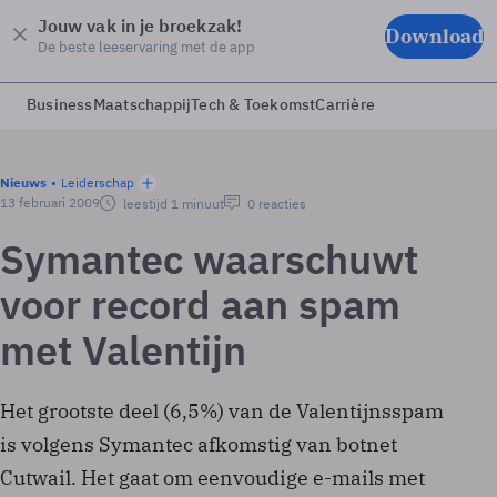
Jouw vak in je broekzak!
Download
De beste leeservaring met de app
Business
Maatschappij
Tech & Toekomst
Carrière
Nieuws
Leiderschap
13 februari 2009
leestijd 1 minuut
0 reacties
Symantec waarschuwt
voor record aan spam
met Valentijn
Het grootste deel (6,5%) van de Valentijnsspam
is volgens Symantec afkomstig van botnet
Cutwail. Het gaat om eenvoudige e-mails met