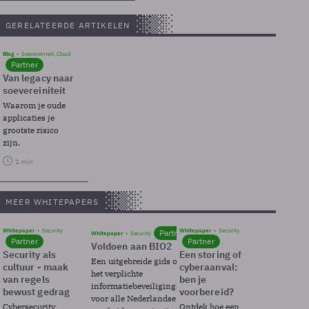
GERELATEERDE ARTIKELEN
Blog
Soevereinteit, Cloud
Partner
Van legacy naar
soevereiniteit
Waarom je oude
applicaties je
grootste risico
zijn.
1 min
MEER WHITEPAPERS
Whitepaper
Security
Whitepaper
Security
Partner
Whitepaper
Security
Partner
Partner
Voldoen aan BIO2
Security als
Een storing of
Een uitgebreide gids over BIO2,
cultuur - maak
cyberaanval:
het verplichte
van regels
ben je
informatiebeveiligingsframework
bewust gedrag
voorbereid?
voor alle Nederlandse
Cybersecurity
Ontdek hoe een