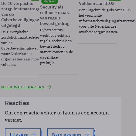
Partner
De 10 verplichte
Voldoen aan BIO2
Security als
zorgplichtmaatregelen
Een uitgebreide gids over BIO2,
cultuur - maak
van de
het verplichte
van regels
Cyberbeveiligingswet
informatiebeveiligingsframewor
bewust gedrag
uitgelegd
voor alle Nederlandse
Cybersecurity
De 10 verplichte
overheidsorganisaties.
werkt pas echt als
zorgplichtmaatregelen
regels, techniek en
van de
bewust gedrag
Cyberbeveiligingswet
samenkomen in de
waar Nederlandse
dagelijkse
organisaties aan moeten
praktijk.
voldoen.
MEER WHITEPAPERS
Reacties
Om een reactie achter te laten is een account
vereist.
Inloggen
Word abonnee