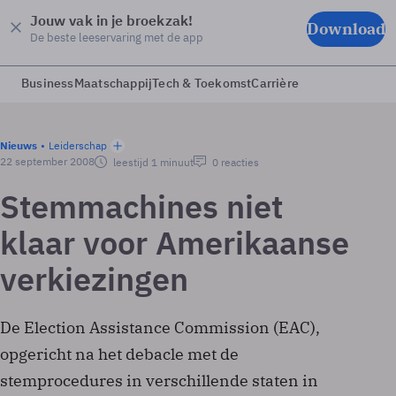
Jouw vak in je broekzak!
Download
De beste leeservaring met de app
Business
Maatschappij
Tech & Toekomst
Carrière
Nieuws
Leiderschap
22 september 2008
leestijd 1 minuut
0 reacties
Stemmachines niet
klaar voor Amerikaanse
verkiezingen
De Election Assistance Commission (EAC),
opgericht na het debacle met de
stemprocedures in verschillende staten in