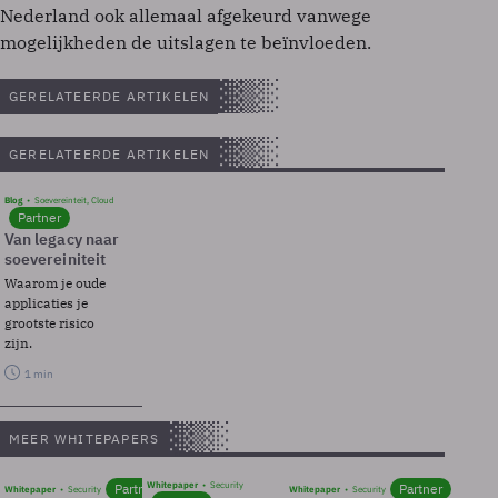
Nederland ook allemaal afgekeurd vanwege
mogelijkheden de uitslagen te beïnvloeden.
GERELATEERDE ARTIKELEN
GERELATEERDE ARTIKELEN
Blog
Soevereinteit, Cloud
Partner
Van legacy naar
soevereiniteit
Waarom je oude
applicaties je
grootste risico
zijn.
1 min
MEER WHITEPAPERS
Whitepaper
Security
Partner
Partner
Whitepaper
Security
Whitepaper
Security