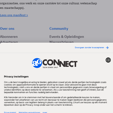
organisaties, ons werk en onze carrière tot onze cultuur, wetenschap
en maatschappij.
Lees ons manifest >
Over ons
Community
Abonneren
Events & Opleidingen
Adverteren
Nieuwsbrieven
Contact
Vacatures
Colofon
Whitepapers
Onze app
Privacyinstellingen
Volg ons
Redactionele partner