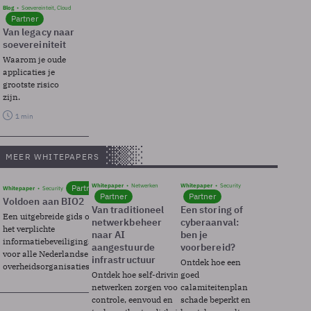
Blog
Soevereinteit, Cloud
Partner
Van legacy naar
soevereiniteit
Waarom je oude
applicaties je
grootste risico
zijn.
1 min
MEER WHITEPAPERS
Whitepaper
Netwerken
Whitepaper
Security
Partner
Whitepaper
Security
Partner
Partner
Voldoen aan BIO2
Van traditioneel
Een storing of
Een uitgebreide gids over BIO2,
netwerkbeheer
cyberaanval:
het verplichte
naar AI
ben je
informatiebeveiligingsframework
aangestuurde
voorbereid?
voor alle Nederlandse
infrastructuur
Ontdek hoe een
overheidsorganisaties.
Ontdek hoe self-driving
goed
netwerken zorgen voor
calamiteitenplan
controle, eenvoud en
schade beperkt en