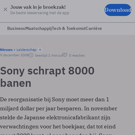
Jouw vak in je broekzak!
Download
De beste leeservaring met de app
Business
Maatschappij
Tech & Toekomst
Carrière
Nieuws
Leiderschap
9 december 2008
leestijd 1 minuut
0 reacties
Sony schrapt 8000
banen
De reorganisatie bij Sony moet meer dan 1
miljard dollar per jaar besparen. In november
stelde de Japanse elektronicafabrikant zijn
verwachtingen voor het boekjaar, dat tot eind