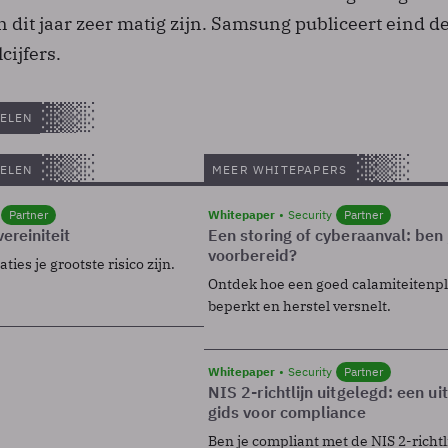
n dit jaar zeer matig zijn. Samsung publiceert eind d
cijfers.
ELEN
ELEN
MEER WHITEPAPERS
Partner
Whitepaper
Security
Partner
ereiniteit
Een storing of cyberaanval: ben 
voorbereid?
ies je grootste risico zijn.
Ontdek hoe een goed calamiteitenp
beperkt en herstel versnelt.
Whitepaper
Security
Partner
NIS 2-richtlijn uitgelegd: een u
gids voor compliance
Ben je compliant met de NIS 2-richtl