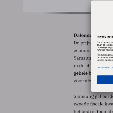
Dalende prijzen
De prijzen van geh
economische situa
Samsung, stelt ech
in de chipproducti
gehele bedrijf nie
vooruitzichten voo
Samsung gaf eerde
tweede fiscale kw
het bedrijf toen a