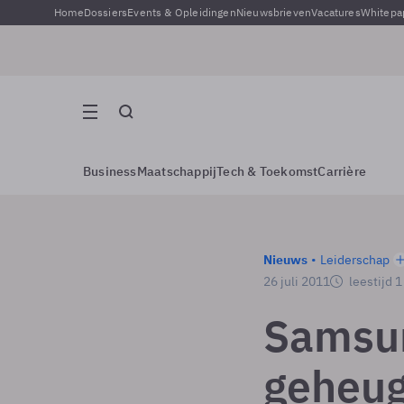
Home
Dossiers
Events & Opleidingen
Nieuwsbrieven
Vacatures
Whitepa
Business
Maatschappij
Tech & Toekomst
Carrière
Nieuws
Leiderschap
26 juli 2011
leestijd 
Samsun
geheug