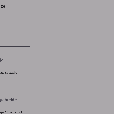
eze
je
lan schade
itgebreide
ijn? Hier vind