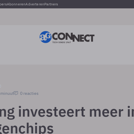
pers
Abonneren
Adverteren
Partners
1 minuut
0 reacties
g investeert meer i
enchips