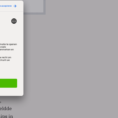
teren
et
op de
,
meldde
ips in