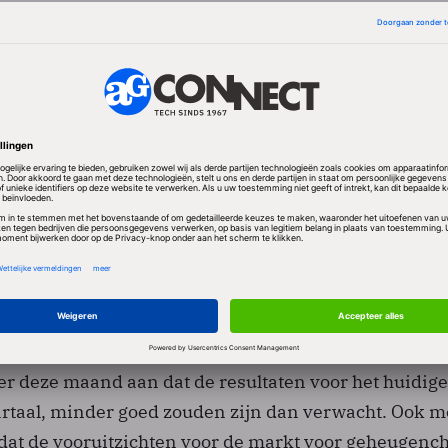
eugenchips dalen al enige tijd door de zeer matige
tie in de VS en Europa. Choi Gee-Sung, topman van
ter nadrukkelijk dat zijn bedrijf juist meer zal inves
e. Ook zal het totale bedrag aan investeringen voor h
t dalen. “Onze investeringsplannen baseren wij niet 
r maar één jaar”, zei Choi.
r deze maand aan dat de resultaten voor het huidige
artaal, minder goed zouden zijn dan verwacht. Ook 
l dat de vooruitzichten voor de markt voor geheugench