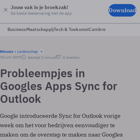
Jouw vak in je broekzak!
Download
De beste leeservaring met de app
Business
Maatschappij
Tech & Toekomst
Carrière
Nieuws
Leiderschap
18 juni 2009
leestijd 1 minuut
0 reacties
Probleempjes in
Googles Apps Sync for
Outlook
Google introduceerde Sync for Outlook vorige
week om het voor bedrijven eenvoudiger te
maken om de overstap te maken naar Googles