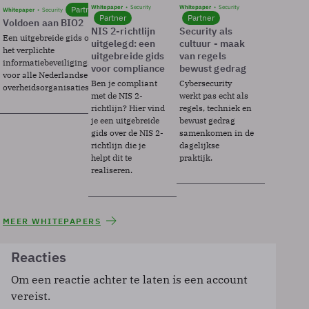
Whitepaper
Security
Whitepaper
Security
Partner
Whitepaper
Security
Partner
Partner
Voldoen aan BIO2
NIS 2-richtlijn
Security als
Een uitgebreide gids over BIO2,
uitgelegd: een
cultuur - maak
het verplichte
uitgebreide gids
van regels
informatiebeveiligingsframework
voor compliance
bewust gedrag
voor alle Nederlandse
Ben je compliant
Cybersecurity
overheidsorganisaties.
met de NIS 2-
werkt pas echt als
richtlijn? Hier vind
regels, techniek en
je een uitgebreide
bewust gedrag
gids over de NIS 2-
samenkomen in de
richtlijn die je
dagelijkse
helpt dit te
praktijk.
realiseren.
MEER WHITEPAPERS
Reacties
Om een reactie achter te laten is een account
vereist.